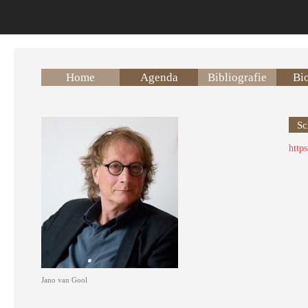
Overslaan en naar de inhoud gaan
Home
Agenda
Bibliografie
Bio
Sc
https
Jano van Gool