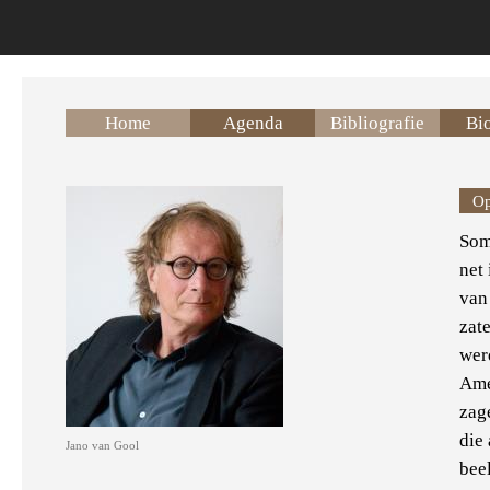
Overslaan en naar de inhoud gaan
Home
Agenda
Bibliografie
Bio
Op
Som
net 
van 
zat
werd
Ame
zag
die
Jano van Gool
bee