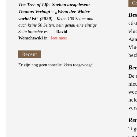
C
The Tree of Life. Soeben ausgelesen:
Thomas Verbogt – „Wenn der Winter
Bes
vorbei ist“ (2020)
-
Keine 100 Seiten und
Gis
auch keine 50 Seiten, nein genau eine einzige
vlu
Seite brauchte es....
-
David
Wonschewski
in:
lees meer
Aan
Vlu
Recent
bezi
Er zijn nog geen toneelstukken toegevoegd
Bee
De 
nie
weet
hele
vers
Ren
Tege
sam