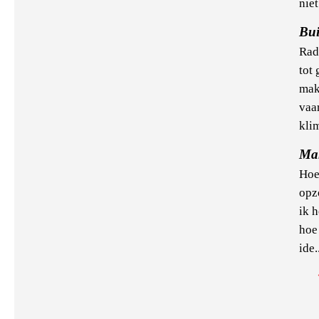
niet
Bui
Rad
tot
mak
vaa
kli
Man
Hoe 
opz
ik 
hoe
ide.
Pa