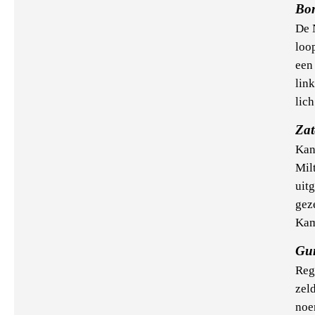
Bo
De 
loop
een 
lin
lich
Za
Kan
Mil
uit
gez
Kam
Gu
Reg
zel
noe