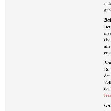
ind
gun
Bal
Het 
maa
cha
all
en e
Er
Dolg
dat
Vol
dat 
lee
Onu