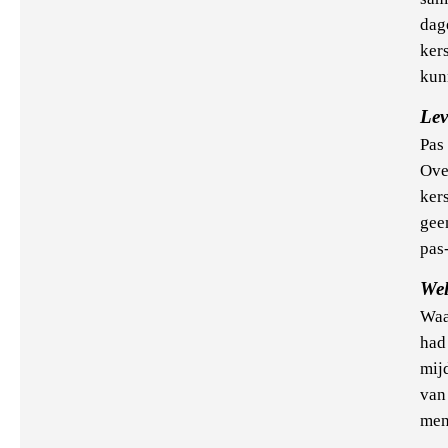
dag
ker
kun
Le
Pas
Ove
kers
gee
pas-
Wel
Waa
had
mij
van
men