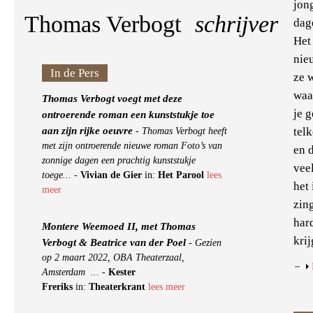
jong
Thomas Verbogt
schrijver
dag
Het 
nie
In de Pers
ze w
waar
Thomas Verbogt voegt met deze
je 
ontroerende roman een kunststukje toe
aan zijn rijke oeuvre
telk
-
Thomas Verbogt heeft
met zijn ontroerende nieuwe roman Foto’s van
en d
zonnige dagen een prachtig kunststukje
vee
toege...
-
Vivian de Gier
in:
Het Parool
lees
het
meer
zing
har
Montere Weemoed II, met Thomas
krij
Verbogt & Beatrice van der Poel
-
Gezien
op 2 maart 2022, OBA Theaterzaal,
Amsterdam ...
-
Kester
Freriks
in:
Theaterkrant
lees meer