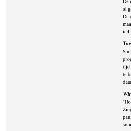
De 
al 
De 
maar
ied.
Toe
Som
pro
tijd
te b
daa
Win
`Ho
Zin
pan
sno