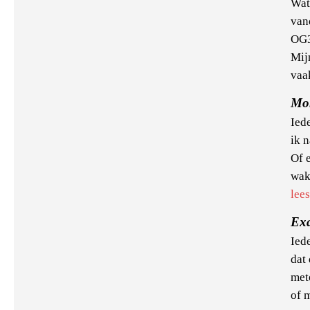
Wat
van
OG3
Mij
vaak
Mo
Iede
ik 
Of 
wak
lee
Ex
Iede
dat 
met
of 