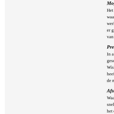
Mog
Het 
waa
wer
er 
van 
Pre
In 
ges
Wis
heef
de n
Afs
Waa
snel
het 