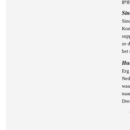
geg
Sin
Sin
Kom
sup
ze 
het 
Hu
Erg
Ned
waa
naa
Dres
Pa