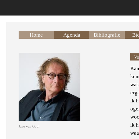
Overslaan en naar de inhoud gaan
Home
Agenda
Bibliografie
Bio
Vo
Kan
ken
was
erge
ik 
oge
woo
ik 
Jano van Gool
waa