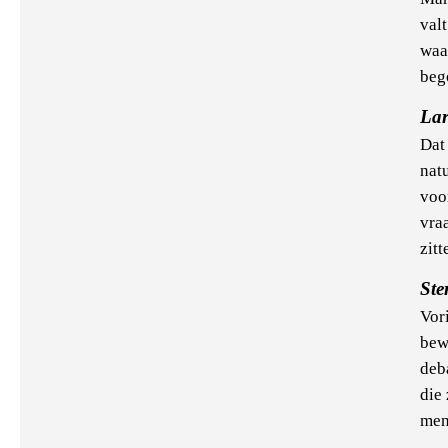
valt
waa
beg
Lar
Dat
nat
voo
vra
zitt
Ste
Vor
bew
deba
die
men 