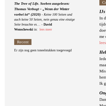
C
The Tree of Life. Soeben ausgelesen:
Thomas Verbogt – „Wenn der Winter
IJs
vorbei ist“ (2020)
-
Keine 100 Seiten und
In d
auch keine 50 Seiten, nein genau eine einzige
tijd
Seite brauchte es....
-
David
Wonschewski
in:
lees meer
doet
me 
Recent
lee
Er zijn nog geen toneelstukken toegevoegd
He
Ied
maa
Mis
hem
Ik g
On
Dan
Man