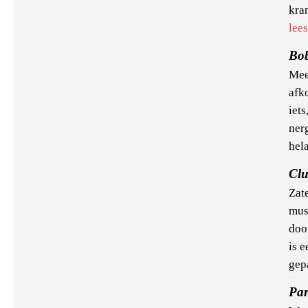
kran
lee
Bo
Mee
afk
iets
ner
hela
Cl
Zat
mus
doo
is 
gep
Par