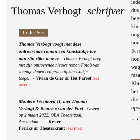
ied
Thomas Verbogt
schrijver
dus
beg
kin
In de Pers
ong
hon
Thomas Verbogt voegt met deze
Ik m
ontroerende roman een kunststukje toe
aan zijn rijke oeuvre
hon
-
Thomas Verbogt heeft
met zijn ontroerende nieuwe roman Foto’s van
wage
zonnige dagen een prachtig kunststukje
maa
toege...
-
Vivian de Gier
in:
Het Parool
lees
Kin
meer
het
die
Montere Weemoed II, met Thomas
opw
Verbogt & Beatrice van der Poel
-
Gezien
op 2 maart 2022, OBA Theaterzaal,
Amsterdam ...
-
Kester
Freriks
in:
Theaterkrant
lees meer