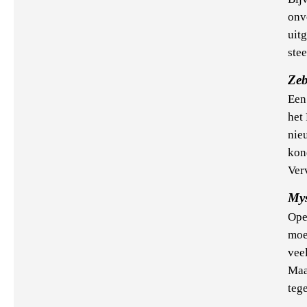
onv
uit
stee
Ze
Een
het
nie
kond
Ver
Mys
Ope
moet
veel
Maa
tege