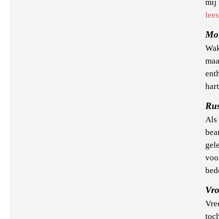
mij 
lee
Mo
Wak
maa
ent
hart
Rus
Als 
bea
gele
voor
bed
Vr
Vre
toc