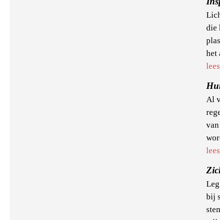
Ins
Lich
die
plas
het
lee
Hu
Al 
reg
van
word
lee
Zic
Leg 
bij 
ste