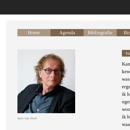
Overslaan en naar de inhoud gaan
Home
Agenda
Bibliografie
Bio
Vo
Kan
ken
was
erge
ik 
oge
woo
ik 
Jano van Gool
waa