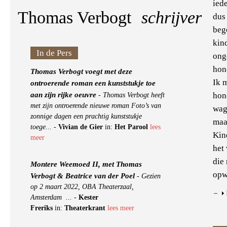
ied
Thomas Verbogt
schrijver
dus
beg
kin
In de Pers
ong
hon
Thomas Verbogt voegt met deze
Ik m
ontroerende roman een kunststukje toe
aan zijn rijke oeuvre
hon
-
Thomas Verbogt heeft
met zijn ontroerende nieuwe roman Foto’s van
wage
zonnige dagen een prachtig kunststukje
maa
toege...
-
Vivian de Gier
in:
Het Parool
lees
Kin
meer
het
die
Montere Weemoed II, met Thomas
opw
Verbogt & Beatrice van der Poel
-
Gezien
op 2 maart 2022, OBA Theaterzaal,
Amsterdam ...
-
Kester
Freriks
in:
Theaterkrant
lees meer