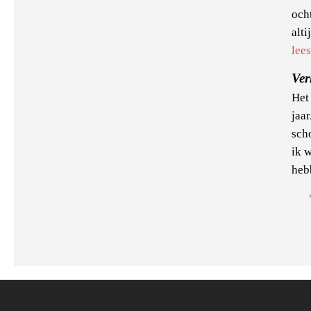
och
alti
lee
Ver
Het
jaa
sch
ik 
hebb
Pa