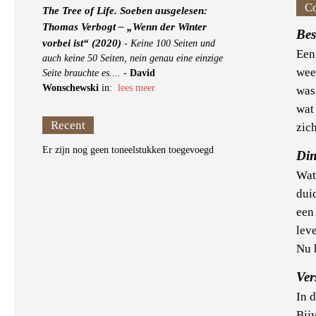
C
The Tree of Life. Soeben ausgelesen:
Thomas Verbogt – „Wenn der Winter
Be
vorbei ist“ (2020)
-
Keine 100 Seiten und
Een
auch keine 50 Seiten, nein genau eine einzige
wee
Seite brauchte es....
-
David
Wonschewski
in:
lees meer
was
wat
Recent
zich
Er zijn nog geen toneelstukken toegevoegd
Di
Wat
duid
een
lev
Nu h
Ver
In 
Bij