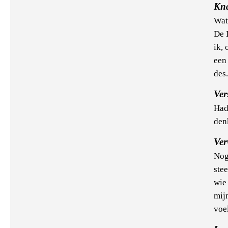
Kna
Wat 
De 
ik,
een
des.
Ver
Had
den
Ver
Nog
ste
wie
mij
voel