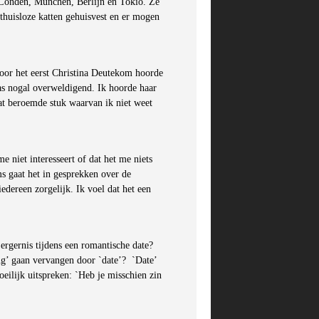
, Londen, München, Berlijn en Tokio. Ze
 thuisloze katten gehuisvest en er mogen
voor het eerst Christina Deutekom hoorde
was nogal overweldigend. Ik hoorde haar
at beroemde stuk waarvan ik niet weet
e niet interesseert of dat het me niets
s gaat het in gesprekken over de
edereen zorgelijk. Ik voel dat het een
ergernis tijdens een romantische date?
ng’ gaan vervangen door `date’? `Date’
oeilijk uitspreken: `Heb je misschien zin