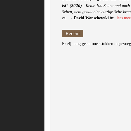
ist“ (2020)
-
Keine 100 Seiten und auch 
Seiten, nein genau eine einzige Seite brau
es....
-
David Wonschewski
in:
lees mee
Recent
Er zijn nog geen toneelstukken toegevoe