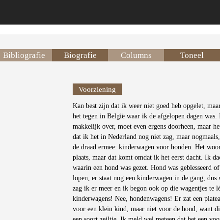
Bibliografie
Biografie
Columns
Toneel
Voorziening
Kan best zijn dat ik weer niet goed heb opgelet, maa
het tegen in België waar ik de afgelopen dagen was. I
makkelijk over, moet even ergens doorheen, maar het 
dat ik het in Nederland nog niet zag, maar nogmaals,
de draad ermee: kinderwagen voor honden. Het woord
plaats, maar dat komt omdat ik het eerst dacht. Ik d
waarin een hond was gezet. Hond was geblesseerd of z
lopen, er staat nog een kinderwagen in de gang, dus 
zag ik er meer en ik begon ook op die wagentjes te l
kinderwagens! Nee, hondenwagens! Er zat een plateaut
voor een klein kind, maar niet voor de hond, want d
een soort zeiltje. Ik meld wel meteen dat het een voor