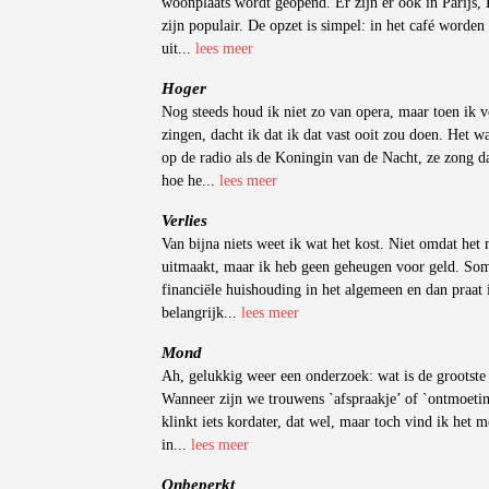
woonplaats wordt geopend. Er zijn er ook in Parijs
zijn populair. De opzet is simpel: in het café worden
uit...
lees meer
Hoger
Nog steeds houd ik niet zo van opera, maar toen ik 
zingen, dacht ik dat ik dat vast ooit zou doen. Het 
op de radio als de Koningin van de Nacht, ze zong d
hoe he...
lees meer
Verlies
Van bijna niets weet ik wat het kost. Niet omdat het m
uitmaakt, maar ik heb geen geheugen voor geld. Som
financiële huishouding in het algemeen en dan praat i
belangrijk...
lees meer
Mond
Ah, gelukkig weer een onderzoek: wat is de grootste 
Wanneer zijn we trouwens `afspraakje’ of `ontmoeti
klinkt iets kordater, dat wel, maar toch vind ik het m
in...
lees meer
Onbeperkt