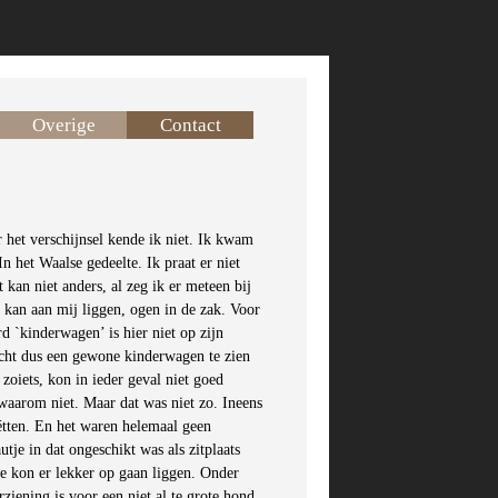
Overige
Contact
r het verschijnsel kende ik niet. Ik kwam
n het Waalse gedeelte. Ik praat er niet
kan niet anders, al zeg ik er meteen bij
 kan aan mij liggen, ogen in de zak. Voor
 `kinderwagen’ is hier niet op zijn
acht dus een gewone kinderwagen te zien
oiets, kon in ieder geval niet goed
waarom niet. Maar dat was niet zo. Ineens
étten. En het waren helemaal geen
je in dat ongeschikt was als zitplaats
ie kon er lekker op gaan liggen. Onder
ziening is voor een niet al te grote hond,