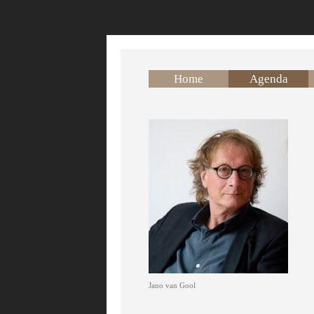
Overslaan en naar de inhoud gaan
Home
Agenda
Jano van Gool