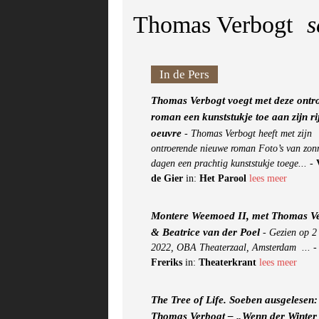
Thomas Verbogt
s
In de Pers
Thomas Verbogt voegt met deze ontr
roman een kunststukje toe aan zijn ri
oeuvre
-
Thomas Verbogt heeft met zijn
ontroerende nieuwe roman Foto’s van zon
dagen een prachtig kunststukje toege...
-
de Gier
in:
Het Parool
lees meer
Montere Weemoed II, met Thomas V
& Beatrice van der Poel
-
Gezien op 2
2022, OBA Theaterzaal, Amsterdam ...
Freriks
in:
Theaterkrant
lees meer
The Tree of Life. Soeben ausgelesen:
Thomas Verbogt – „Wenn der Winter 