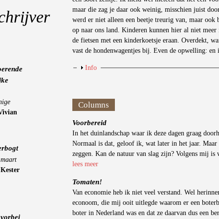
maar die zag je daar ook weinig, misschien juist doo
chrijver
werd er niet alleen een beetje treurig van, maar ook 
op naar ons land. Kinderen kunnen hier al niet meer 
de fietsen met een kinderkoetsje eraan. Overdekt, wa
vast de hondenwagentjes bij. Even de opwelling: en 
Weergeven
Info
oerende
jke
nige
Columns
Vivian
Voorbereid
In het duinlandschap waar ik deze dagen graag doorhee
Normaal is dat, geloof ik, wat later in het jaar. Maar
erbogt
zeggen. Kan de natuur van slag zijn? Volgens mij is 
 maart
lees meer
-
Kester
Tomaten!
Van economie heb ik niet veel verstand. Wel herinne
econoom, die mij ooit uitlegde waarom er een boterb
boter in Nederland was en dat ze daarvan dus een be
vorbei