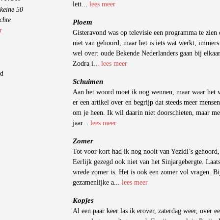
lett...
lees meer
keine 50
chte
Ploem
r
Gisteravond was op televisie een programma te zien 
niet van gehoord, maar het is iets wat werkt, immers:
wel over: oude Bekende Nederlanders gaan bij elkaar
Zodra i...
lees meer
gd
Schuimen
Aan het woord moet ik nog wennen, maar waar het vo
er een artikel over en begrijp dat steeds meer mense
om je heen. Ik wil daarin niet doorschieten, maar me
jaar...
lees meer
Zomer
Tot voor kort had ik nog nooit van Yezidi’s gehoord, 
Eerlijk gezegd ook niet van het Sinjargebergte. Laats
wrede zomer is. Het is ook een zomer vol vragen. B
gezamenlijke a...
lees meer
Kopjes
Al een paar keer las ik erover, zaterdag weer, over e