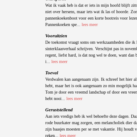
Wat ik vaak heb is dat er iets in mijn hoofd blijft z
niet over hersens, maar iets wat ik las of hoorde. Z
pannenkoekenboot voor een korte bootreis voor lezers
Pannenkoeken spe...
lees meer
Vooruitzien
De toekomst vraagt soms om werkzaamheden die ik l
sinterklaasverhaal schrijven. Verschijnt pas in nove
regent, liefst hard, is dat nog wel te doen, want dan 
i...
lees meer
Toeval
Verdwalen kan aangenaam zijn. Ik schreef het hier al 
hebt, maar het is ook aangenaam zo min mogelijk haa
Tom je door een vreemd landschap of door een vreem
hebt nooi...
lees meer
Geruststellend
Aan iets vredigs heb ik wel behoefte deze dagen. Da
rode buurkater mag zorgen, een melancholiek dier dat
zijn baasjes moesten per se met vakantie. Hij houdt 
reken...
lees meer