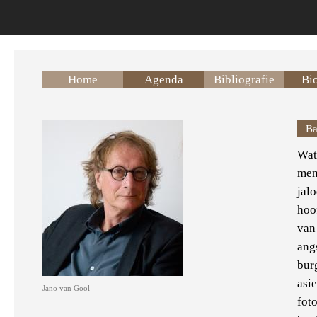
Overslaan en naar de inhoud gaan
Home
Agenda
Bibliografie
Bio
Ba
Wat
men
jalo
hoo
van 
ang
bur
asi
Jano van Gool
fot