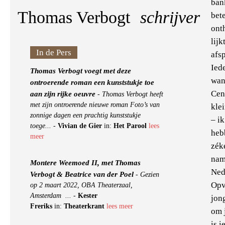
ban
Thomas Verbogt
schrijver
bet
ont
lijk
In de Pers
afs
Iede
Thomas Verbogt voegt met deze
want
ontroerende roman een kunststukje toe
Cen
aan zijn rijke oeuvre
-
Thomas Verbogt heeft
met zijn ontroerende nieuwe roman Foto’s van
kle
zonnige dagen een prachtig kunststukje
– ik
toege...
-
Vivian de Gier
in:
Het Parool
lees
heb
meer
zék
name
Montere Weemoed II, met Thomas
Ned
Verbogt & Beatrice van der Poel
-
Gezien
Opv
op 2 maart 2022, OBA Theaterzaal,
Amsterdam ...
-
Kester
jon
Freriks
in:
Theaterkrant
lees meer
om 
is i