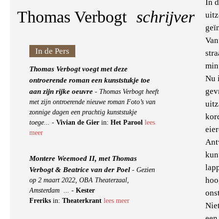
In 
Thomas Verbogt
schrijver
uit
geïn
Van
In de Pers
str
min
Thomas Verbogt voegt met deze
Nu 
ontroerende roman een kunststukje toe
gev
aan zijn rijke oeuvre
-
Thomas Verbogt heeft
met zijn ontroerende nieuwe roman Foto’s van
uit
zonnige dagen een prachtig kunststukje
kor
toege...
-
Vivian de Gier
in:
Het Parool
lees
eier
meer
Ant
kunt
Montere Weemoed II, met Thomas
lap
Verbogt & Beatrice van der Poel
-
Gezien
hoo
op 2 maart 2022, OBA Theaterzaal,
Amsterdam ...
-
Kester
onst
Freriks
in:
Theaterkrant
lees meer
Nie
een