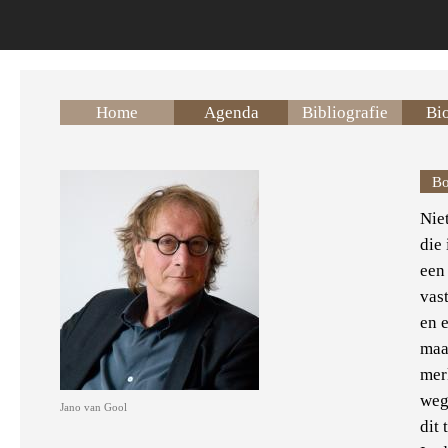
Overslaan en naar de inhoud gaan
Home
Agenda
Bibliografie
Bio
Bo
Nie
die
een
vas
en 
maa
merk
weg
Jano van Gool
dit 