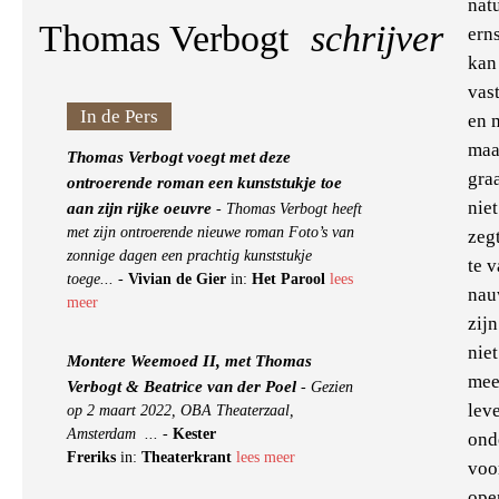
nat
Thomas Verbogt
schrijver
ern
kan
vas
In de Pers
en 
maar
Thomas Verbogt voegt met deze
graa
ontroerende roman een kunststukje toe
nie
aan zijn rijke oeuvre
-
Thomas Verbogt heeft
met zijn ontroerende nieuwe roman Foto’s van
zeg
zonnige dagen een prachtig kunststukje
te v
toege...
-
Vivian de Gier
in:
Het Parool
lees
nauw
meer
zijn
nie
Montere Weemoed II, met Thomas
mee
Verbogt & Beatrice van der Poel
-
Gezien
lev
op 2 maart 2022, OBA Theaterzaal,
Amsterdam ...
-
Kester
ond
Freriks
in:
Theaterkrant
lees meer
voo
open