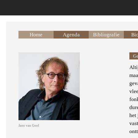
Overslaan en naar de inhoud gaan
Home
Agenda
Bibliografie
Bio
Ge
Alti
maa
gev
vle
fon
dur
het
vas
Jano van Gool
ont