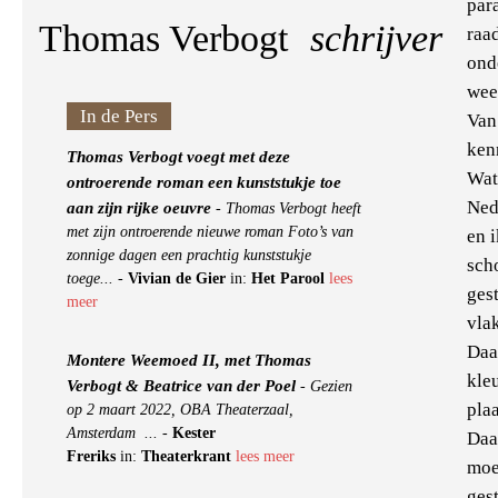
par
Thomas Verbogt
schrijver
raa
ond
wee
In de Pers
Van
ken
Thomas Verbogt voegt met deze
Wat
ontroerende roman een kunststukje toe
Ned
aan zijn rijke oeuvre
-
Thomas Verbogt heeft
met zijn ontroerende nieuwe roman Foto’s van
en 
zonnige dagen een prachtig kunststukje
sch
toege...
-
Vivian de Gier
in:
Het Parool
lees
gest
meer
vlak
Daa
Montere Weemoed II, met Thomas
kle
Verbogt & Beatrice van der Poel
-
Gezien
plaa
op 2 maart 2022, OBA Theaterzaal,
Amsterdam ...
-
Kester
Daa
Freriks
in:
Theaterkrant
lees meer
moe
gest