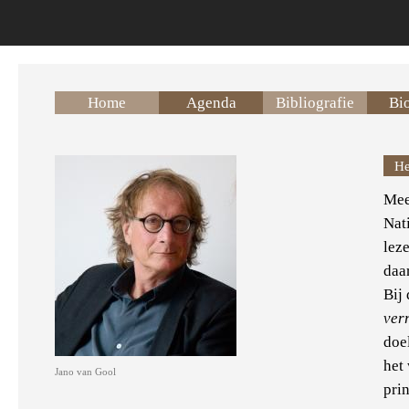
Overslaan en naar de inhoud gaan
Home
Agenda
Bibliografie
Bio
He
Mee
Nat
leze
daa
Bij
ver
doe
het
Jano van Gool
pri