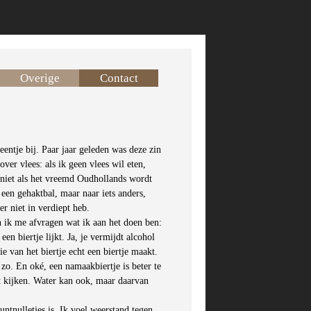
Overige
Contact
entje bij. Paar jaar geleden was deze zin
ver vlees: als ik geen vlees wil eten,
 niet als het vreemd Oudhollands wordt
 een gehaktbal, maar naar iets anders,
r niet in verdiept heb.
n ik me afvragen wat ik aan het doen ben:
een biertje lijkt. Ja, je vermijdt alcohol
e van het biertje echt een biertje maakt.
t zo. En oké, een namaakbiertje is beter te
at kijken. Water kan ook, maar daarvan
ntnulletjes is. Ik voel weerstand tegen