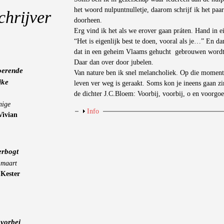
het woord nulpuntnulletje, daarom schrijf ik het paa
chrijver
doorheen.
Erg vind ik het als we erover gaan práten. Hand in 
“Het is eigenlijk best te doen, vooral als je…” En d
dat in een geheim Vlaams gehucht gebrouwen wordt 
Daar dan over door jubelen.
oerende
Van nature ben ik snel melancholiek. Op die momente
jke
leven ver weg is geraakt. Soms kon je ineens gaan zin
de dichter J.C.Bloem: Voorbij, voorbij, o en voorgoe
nige
Weergeven
Info
Vivian
erbogt
 maart
-
Kester
vorbei