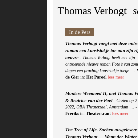
Thomas Verbogt
s
In de Pers
Thomas Verbogt voegt met deze ontr
roman een kunststukje toe aan zijn ri
oeuvre
-
Thomas Verbogt heeft met zijn
ontroerende nieuwe roman Foto’s van zon
dagen een prachtig kunststukje toege...
-
de Gier
in:
Het Parool
lees meer
Montere Weemoed II, met Thomas V
& Beatrice van der Poel
-
Gezien op 2
2022, OBA Theaterzaal, Amsterdam ...
Freriks
in:
Theaterkrant
lees meer
The Tree of Life. Soeben ausgelesen:
Thomas Verbogt – „Wenn der Winter 