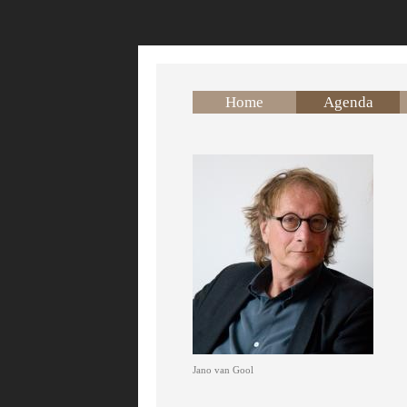
Overslaan en naar de inhoud gaan
Home
Agenda
Jano van Gool