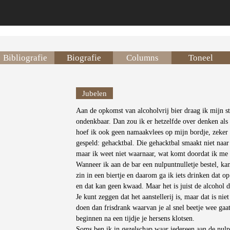
Bibliografie
Biografie
Columns
Toneel
Jubelen
Aan de opkomst van alcoholvrij bier draag ik mijn ste
ondenkbaar. Dan zou ik er hetzelfde over denken als o
hoef ik ook geen namaakvlees op mijn bordje, zeker
gespeld: gehacktbal. Die gehacktbal smaakt niet naar
maar ik weet niet waarnaar, wat komt doordat ik me e
Wanneer ik aan de bar een nulpuntnulletje bestel, ka
zin in een biertje en daarom ga ik iets drinken dat op 
en dat kan geen kwaad. Maar het is juist de alcohol di
Je kunt zeggen dat het aanstellerij is, maar dat is nie
doen dan frisdrank waarvan je al snel beetje wee ga
beginnen na een tijdje je hersens klotsen.
Soms ben ik in gezelschap waar iedereen aan de nulpu