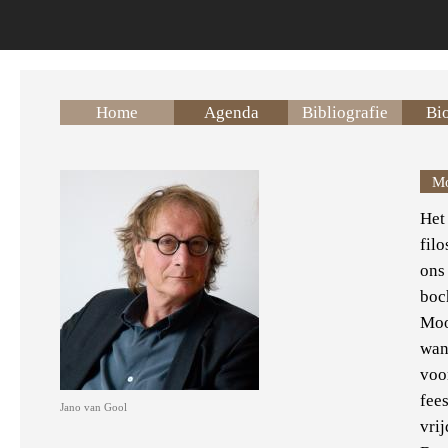
Overslaan en naar de inhoud gaan
Home
Agenda
Bibliografie
Bio
Mo
Het
fil
ons
boch
Mooi
wan
voo
fee
Jano van Gool
vri