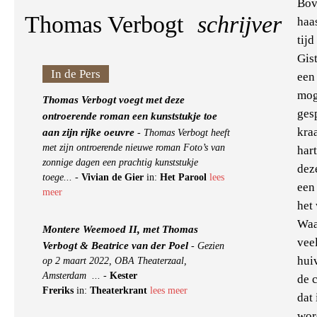
Bov
Thomas Verbogt
schrijver
haa
tijd
Gist
In de Pers
een
mog
Thomas Verbogt voegt met deze
ges
ontroerende roman een kunststukje toe
kra
aan zijn rijke oeuvre
-
Thomas Verbogt heeft
met zijn ontroerende nieuwe roman Foto’s van
hart
zonnige dagen een prachtig kunststukje
dez
toege...
-
Vivian de Gier
in:
Het Parool
lees
een 
meer
het 
Waa
Montere Weemoed II, met Thomas
vee
Verbogt & Beatrice van der Poel
-
Gezien
hui
op 2 maart 2022, OBA Theaterzaal,
Amsterdam ...
-
Kester
de 
Freriks
in:
Theaterkrant
lees meer
dat
wor