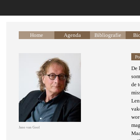
Overslaan en naar de inhoud gaan
Home
Agenda
Bibliografie
Bio
Po
De 
som
de 
miss
Len
vake
wor
mag
Jano van Gool
Maa