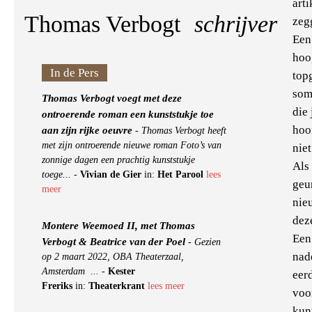
arti
Thomas Verbogt
schrijver
zeg
Een
hoo
In de Pers
topg
som
Thomas Verbogt voegt met deze
die 
ontroerende roman een kunststukje toe
hoo
aan zijn rijke oeuvre
-
Thomas Verbogt heeft
met zijn ontroerende nieuwe roman Foto’s van
niet
zonnige dagen een prachtig kunststukje
Als 
toege...
-
Vivian de Gier
in:
Het Parool
lees
geu
meer
nie
deze
Montere Weemoed II, met Thomas
Een
Verbogt & Beatrice van der Poel
-
Gezien
nad
op 2 maart 2022, OBA Theaterzaal,
Amsterdam ...
-
Kester
eer
Freriks
in:
Theaterkrant
lees meer
voo
kun