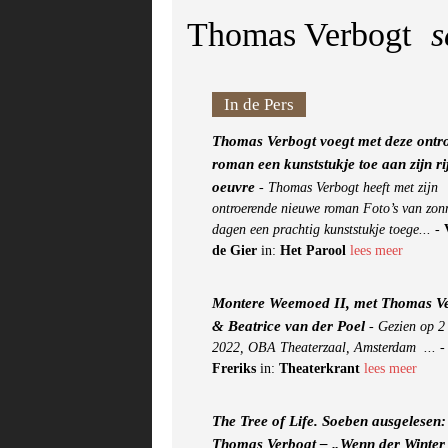
Thomas Verbogt
s
In de Pers
Thomas Verbogt voegt met deze ontr
roman een kunststukje toe aan zijn ri
oeuvre
-
Thomas Verbogt heeft met zijn
ontroerende nieuwe roman Foto’s van zon
dagen een prachtig kunststukje toege...
-
de Gier
in:
Het Parool
lees meer
Montere Weemoed II, met Thomas V
& Beatrice van der Poel
-
Gezien op 2
2022, OBA Theaterzaal, Amsterdam ...
Freriks
in:
Theaterkrant
lees meer
The Tree of Life. Soeben ausgelesen:
Thomas Verbogt – „Wenn der Winter 