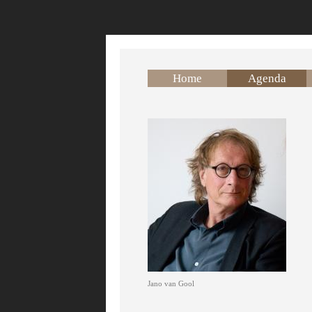
Overslaan en naar de inhoud gaan
Home
Agenda
Jano van Gool