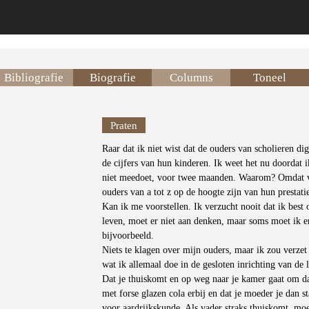
Bibliografie
Biografie
Columns
Toneel
Praten
Raar dat ik niet wist dat de ouders van scholieren d
de cijfers van hun kinderen. Ik weet het nu doordat i
niet meedoet, voor twee maanden. Waarom? Omdat vee
ouders van a tot z op de hoogte zijn van hun prestatie
Kan ik me voorstellen. Ik verzucht nooit dat ik bes
leven, moet er niet aan denken, maar soms moet ik e
bijvoorbeeld.
Niets te klagen over mijn ouders, maar ik zou verzet 
wat ik allemaal doe in de gesloten inrichting van de 
Dat je thuiskomt en op weg naar je kamer gaat om daa
met forse glazen cola erbij en dat je moeder je dan 
voor aardrijkskunde. Als vader straks thuiskomt, mo