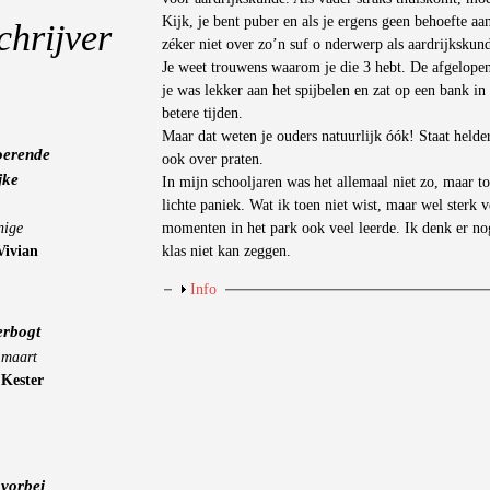
Kijk, je bent puber en als je ergens geen behoefte aa
chrijver
zéker niet over zo’n suf o nderwerp als aardrijkskun
Je weet trouwens waarom je die 3 hebt. De afgelopen 
je was lekker aan het spijbelen en zat op een bank in
betere tijden.
Maar dat weten je ouders natuurlijk óók! Staat helder
oerende
ook over praten.
jke
In mijn schooljaren was het allemaal niet zo, maar t
lichte paniek. Wat ik toen niet wist, maar wel sterk 
nige
momenten in het park ook veel leerde. Ik denk er no
Vivian
klas niet kan zeggen.
Weergeven
Info
erbogt
 maart
-
Kester
vorbei