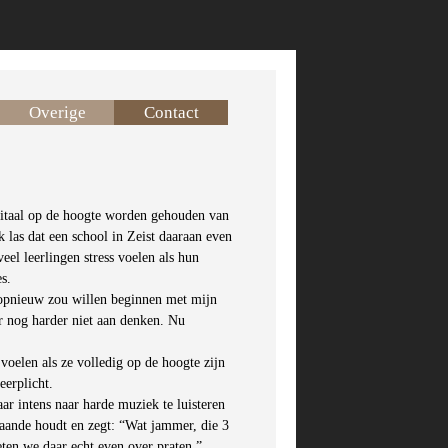
Overige
Contact
igitaal op de hoogte worden gehouden van
k las dat een school in Zeist daaraan even
l leerlingen stress voelen als hun
s.
t opnieuw zou willen beginnen met mijn
r nog harder niet aan denken. Nu
voelen als ze volledig op de hoogte zijn
leerplicht.
r intens naar harde muziek te luisteren
staande houdt en zegt: “Wat jammer, die 3
eten we daar echt even over praten.”