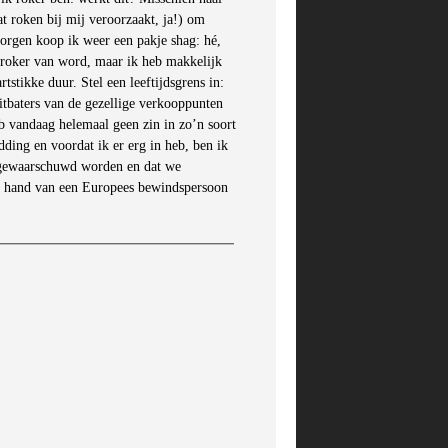
t roken bij mij veroorzaakt, ja!) om
morgen koop ik weer een pakje shag: hé,
et-roker van word, maar ik heb makkelijk
stikke duur. Stel een leeftijdsgrens in:
uitbaters van de gezellige verkooppunten
b vandaag helemaal geen zin in zo’n soort
ing en voordat ik er erg in heb, ben ik
n gewaarschuwd worden en dat we
e hand van een Europees bewindspersoon