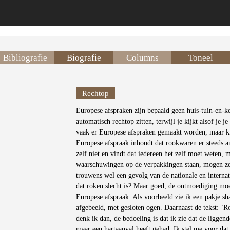
Bibliografie
Biografie
Columns
Toneel
Rechtop
Europese afspraken zijn bepaald geen huis-tuin-en-ke
automatisch rechtop zitten, terwijl je kijkt alsof je 
vaak er Europese afspraken gemaakt worden, maar kn
Europese afspraak inhoudt dat rookwaren er steeds an
zelf niet en vindt dat iedereen het zelf moet weten, m
waarschuwingen op de verpakkingen staan, mogen ze 
trouwens wel een gevolg van de nationale en internat
dat roken slecht is? Maar goed, de ontmoediging mo
Europese afspraak. Als voorbeeld zie ik een pakje s
afgebeeld, met gesloten ogen. Daarnaast de tekst: `R
denk ik dan, de bedoeling is dat ik zie dat de liggend
maar een hartaanval heeft gehad. Ik stel me voor dat