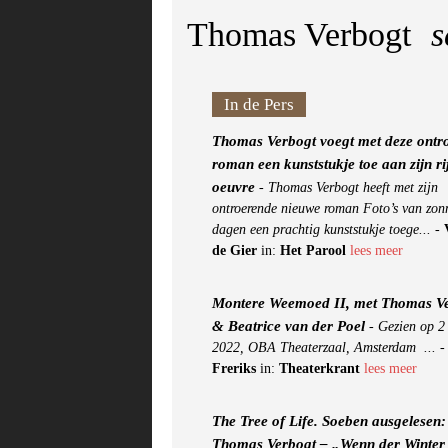
Thomas Verbogt
s
In de Pers
Thomas Verbogt voegt met deze ontr
roman een kunststukje toe aan zijn ri
oeuvre
-
Thomas Verbogt heeft met zijn
ontroerende nieuwe roman Foto’s van zon
dagen een prachtig kunststukje toege...
-
de Gier
in:
Het Parool
lees meer
Montere Weemoed II, met Thomas V
& Beatrice van der Poel
-
Gezien op 2
2022, OBA Theaterzaal, Amsterdam ...
Freriks
in:
Theaterkrant
lees meer
The Tree of Life. Soeben ausgelesen:
Thomas Verbogt – „Wenn der Winter 