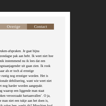
Overige
Contact
uken-afspraken. Je gaat bijna
je zondagse pak aan hebt. Ik weet niet hoe
ik instemmend nu ik lees dat een
gstaanjagender uit gaan zien. Ik rook
aar als er toch al ernstige
rustig nog ernstiger worden. Het is
ionale debilisering, want wie weet niet
et nog harder worden aangepakt.
hag waarop een liggende man staat
oken veroorzaakt hartaanvallen’. O ja,
e man niet een tukje aan het doen is,
 ik roker ben: werkt dit? Misschien haal