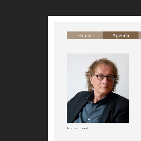
Overslaan en naar de inhoud gaan
Home
Agenda
Jano van Gool