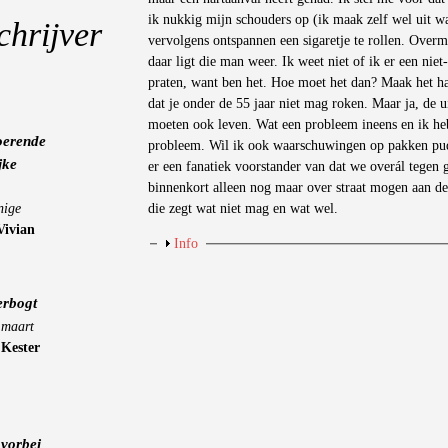
ik nukkig mijn schouders op (ik maak zelf wel uit wa
chrijver
vervolgens ontspannen een sigaretje te rollen. Over
daar ligt die man weer. Ik weet niet of ik er een ni
praten, want ben het. Hoe moet het dan? Maak het hart
dat je onder de 55 jaar niet mag roken. Maar ja, de 
moeten ook leven. Wat een probleem ineens en ik he
oerende
probleem. Wil ik ook waarschuwingen op pakken pudd
jke
er een fanatiek voorstander van dat we overál tege
binnenkort alleen nog maar over straat mogen aan d
nige
die zegt wat niet mag en wat wel.
Vivian
Weergeven
Info
erbogt
 maart
-
Kester
vorbei