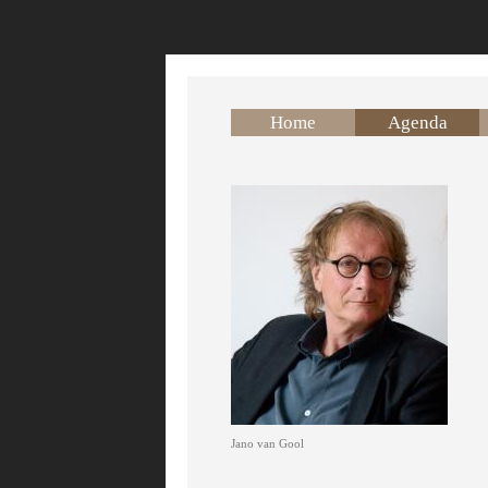
Overslaan en naar de inhoud gaan
Home
Agenda
Jano van Gool