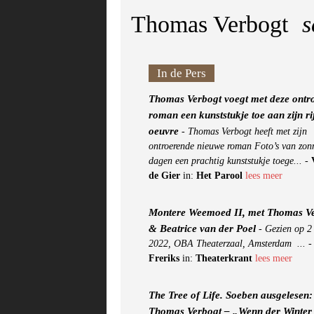
Thomas Verbogt
s
In de Pers
Thomas Verbogt voegt met deze ontr
roman een kunststukje toe aan zijn ri
oeuvre
-
Thomas Verbogt heeft met zijn
ontroerende nieuwe roman Foto’s van zon
dagen een prachtig kunststukje toege...
-
de Gier
in:
Het Parool
lees meer
Montere Weemoed II, met Thomas V
& Beatrice van der Poel
-
Gezien op 2
2022, OBA Theaterzaal, Amsterdam ...
Freriks
in:
Theaterkrant
lees meer
The Tree of Life. Soeben ausgelesen:
Thomas Verbogt – „Wenn der Winter 