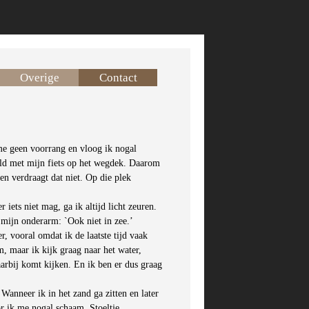
Overige
Contact
me geen voorrang en vloog ik nogal
eld met mijn fiets op het wegdek. Daarom
 verdraagt dat niet. Op die plek
r iets niet mag, ga ik altijd licht zeuren.
 mijn onderarm: `Ook niet in zee.’
r, vooral omdat ik de laatste tijd vaak
m, maar ik kijk graag naar het water,
aarbij komt kijken. En ik ben er dus graag
Wanneer ik in het zand ga zitten en later
r ik me nogal schaam. Stoeltje.