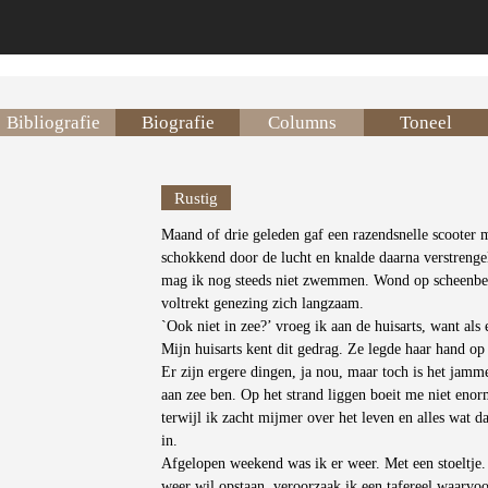
Bibliografie
Biografie
Columns
Toneel
Rustig
Maand of drie geleden gaf een razendsnelle scooter 
schokkend door de lucht en knalde daarna verstreng
mag ik nog steeds niet zwemmen. Wond op scheenbeen
voltrekt genezing zich langzaam.
`Ook niet in zee?’ vroeg ik aan de huisarts, want als e
Mijn huisarts kent dit gedrag. Ze legde haar hand op
Er zijn ergere dingen, ja nou, maar toch is het jamme
aan zee ben. Op het strand liggen boeit me niet enor
terwijl ik zacht mijmer over het leven en alles wat d
in.
Afgelopen weekend was ik er weer. Met een stoeltje. 
weer wil opstaan, veroorzaak ik een tafereel waarvoo