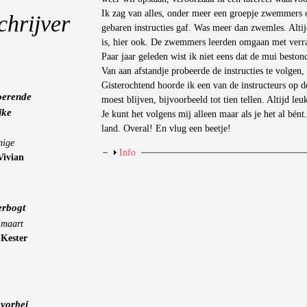
Ik zag van alles, onder meer een groepje zwemmers 
chrijver
gebaren instructies gaf. Was meer dan zwemles. Altij
is, hier ook. De zwemmers leerden omgaan met verra
Paar jaar geleden wist ik niet eens dat de mui bestond
Van aan afstandje probeerde de instructies te volgen, 
Gisterochtend hoorde ik een van de instructeurs op de 
oerende
moest blijven, bijvoorbeeld tot tien tellen. Altijd leu
jke
Je kunt het volgens mij alleen maar als je het al bént
land. Overal! En vlug een beetje!
nige
Weergeven
Info
Vivian
erbogt
 maart
-
Kester
vorbei