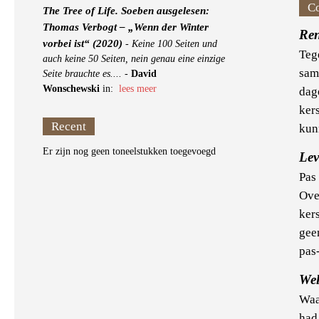
C
The Tree of Life. Soeben ausgelesen:
Thomas Verbogt – „Wenn der Winter
Ren
vorbei ist“ (2020)
-
Keine 100 Seiten und
Tege
auch keine 50 Seiten, nein genau eine einzige
sam
Seite brauchte es....
-
David
Wonschewski
in:
lees meer
dag
ker
Recent
kun
Er zijn nog geen toneelstukken toegevoegd
Le
Pas
Ove
kers
gee
pas-
Wel
Waa
had