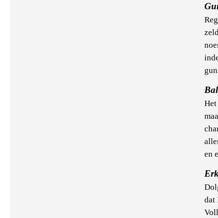
Gu
Reg
zel
noe
ind
gun
Bal
Het 
maa
cha
all
en e
Er
Dolg
dat
Vol