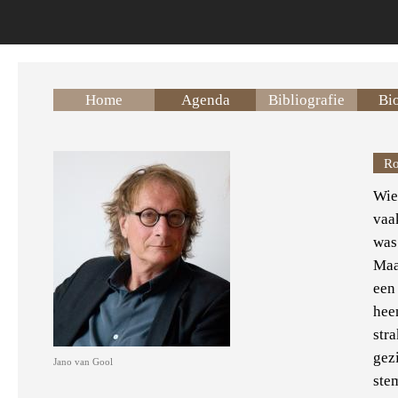
Overslaan en naar de inhoud gaan
Home
Agenda
Bibliografie
Bio
Ro
Wie 
vaa
was
Maa
een
hee
stra
gez
Jano van Gool
ste