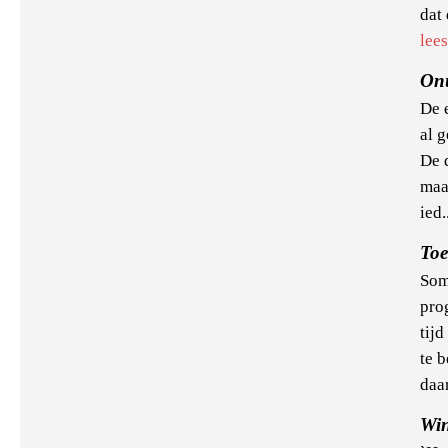
dat 
lee
Onu
De 
al 
De 
maar
ied.
Toe
Som
pro
tijd
te b
daa
Win