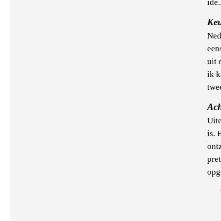
ide.
Keu
Ned
een
uit
ik k
twe
Ach
Uit
is. 
ont
pre
opg
Pa