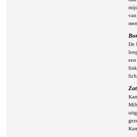
mij
van
men
Bo
De 
loop
een 
lin
lich
Za
Kan
Mil
uit
gez
Kam