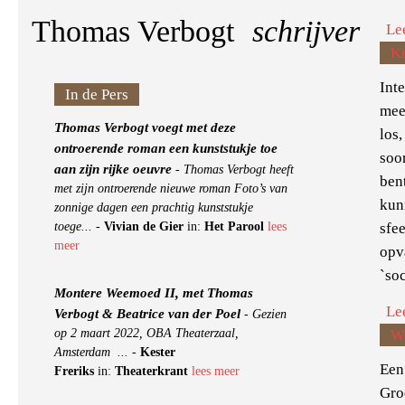
Thomas Verbogt
schrijver
Le
K
Inte
In de Pers
mee
Thomas Verbogt voegt met deze
los
ontroerende roman een kunststukje toe
soo
aan zijn rijke oeuvre
-
Thomas Verbogt heeft
ben
met zijn ontroerende nieuwe roman Foto’s van
kun
zonnige dagen een prachtig kunststukje
sfee
toege...
-
Vivian de Gier
in:
Het Parool
lees
meer
opv
`soc
Montere Weemoed II, met Thomas
Le
Verbogt & Beatrice van der Poel
-
Gezien
op 2 maart 2022, OBA Theaterzaal,
W
Amsterdam ...
-
Kester
Een
Freriks
in:
Theaterkrant
lees meer
Gro