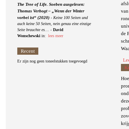
afs
The Tree of Life. Soeben ausgelesen:
van
Thomas Verbogt – „Wenn der Winter
vorbei ist“ (2020)
-
Keine 100 Seiten und
ron
auch keine 50 Seiten, nein genau eine einzige
uni
Seite brauchte es....
-
David
de P
Wonschewski
in:
lees meer
sch
Waa
Recent
Le
Er zijn nog geen toneelstukken toegevoegd
K
Hoe
pro
onde
dez
pro
zov
krij