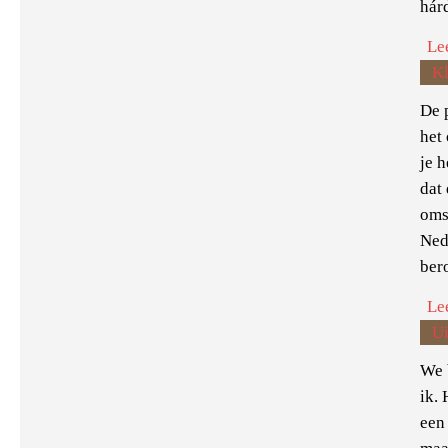
hár
Le
Kl
De p
het
je h
dat 
oms
Nede
ber
Le
Ui
We 
ik.
een