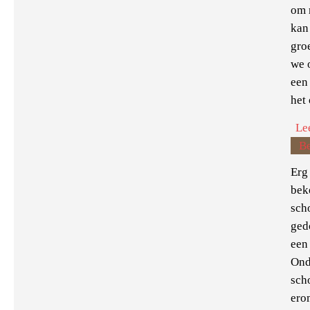
om 
kan
gro
we 
een
het 
Le
B
Erg
beke
sch
gedo
een
Ond
sch
ero