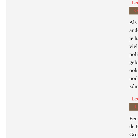
Le
K
Als
and
je h
viel
pol
geb
ook
nod
zóm
Le
R
Een 
de 
Gro