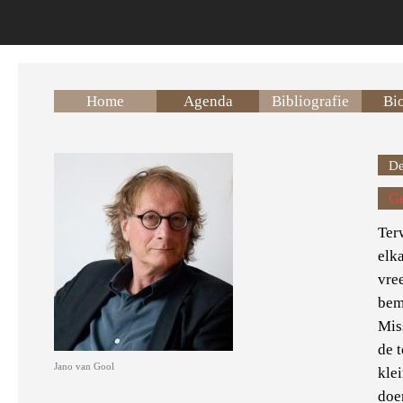
Overslaan en naar de inhoud gaan
Home
Agenda
Bibliografie
Bio
De
Ge
Ter
elk
vre
bem
Mis
de t
Jano van Gool
klei
doe