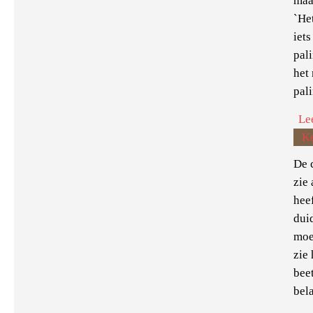
maar
`Het
iet
pal
het
pal
Le
K
De 
zie
heef
duid
moe
zie
bee
bel