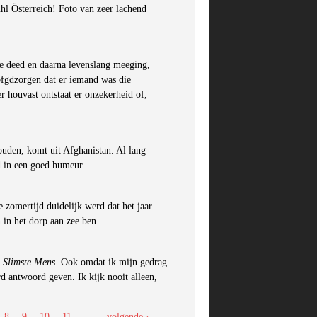
ühl Österreich! Foto van zeer lachend
de deed en daarna levenslang meeging,
 ofgdzorgen dat er iemand was die
r houvast ontstaat er onzekerheid of,
ouden, komt uit Afghanistan. Al lang
d in een goed humeur.
 zomertijd duidelijk werd dat het jaar
 in het dorp aan zee ben.
 Slimste Mens
. Ook omdat ik mijn gedrag
rd antwoord geven. Ik kijk nooit alleen,
8
9
10
11
…
volgende ›