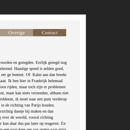
Overige
Contact
woorden en gezegden. Eerlijk gezegd nog
elerend. Haastige spoed is zelden goed,
 eer ge bemint. Of: Kalm aan dan breekt
gaan. Ik ben hier in Frankrijk helemaal
loos rijden, maar toch zijn er problemen
st, maar kan niets verzenden, althans niet
 probleem, ik moet naar een punt verderop
p in de richting van Parijs houden,
orzichtig dansje bij maken en dan
g over de wereld, vooral richting
r kan daar dus pas later op reageren. En
oms een paar keer per uur gretig naar mijn