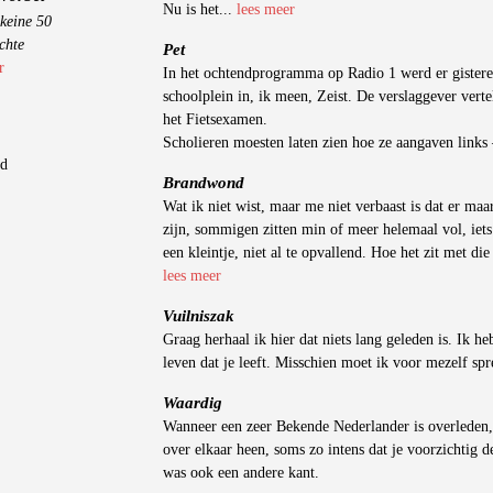
Nu is het...
lees meer
keine 50
chte
Pet
r
In het ochtendprogramma op Radio 1 werd er gistere
schoolplein in, ik meen, Zeist. De verslaggever vert
het Fietsexamen.
Scholieren moesten laten zien hoe ze aangaven links –
gd
Brandwond
Wat ik niet wist, maar me niet verbaast is dat er maa
zijn, sommigen zitten min of meer helemaal vol, iet
een kleintje, niet al te opvallend. Hoe het zit met di
lees meer
Vuilniszak
Graag herhaal ik hier dat niets lang geleden is. Ik heb
leven dat je leeft. Misschien moet ik voor mezelf spr
Waardig
Wanneer een zeer Bekende Nederlander is overleden,
over elkaar heen, soms zo intens dat je voorzichtig 
was ook een andere kant.