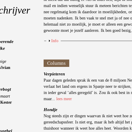
mail en indien wenselijk stuur ik meteen berichten te
chrijver
nee regelmatig kom ik daardoor in moeilijkheden, omd
moeten nadenken. Ik ben vaak te snel met ja of nee o
helemaal niet zo moeilijk, je moet er alleen een ge
gewoonte moet je jezelf aanleren. Ik ben goed bezig, 
Weergeven
Info
oerende
jke
nige
Columns
Vivian
Verpieteren
Paar dagen geleden sprak ik een van de 8 miljoen Ne
verlaat het land om ergens in Spanje neer te strijke
erbogt
in ieder geval ‘alles geregeld’ is. Zou ik ook best in
 maart
maar...
lees meer
-
Kester
Hondje
Nog steeds zijn er dingen waarvan ik niet weet hoe 
gereedschapssfeer. Is niet erg, maar ik heb altijd he
thuishoor wanneer ik weet hoe alles heet. Woorden ku
vorbei