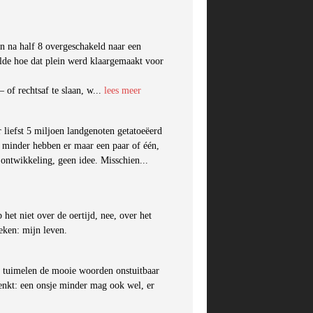
n na half 8 overgeschakeld naar een
elde hoe dat plein werd klaargemaakt voor
 of rechtsaf te slaan, w...
lees meer
r liefst 5 miljoen landgenoten getatoeëerd
s minder hebben er maar een paar of één,
e ontwikkeling, geen idee. Misschien...
 het niet over de oertijd, nee, over het
eken: mijn leven.
 tuimelen de mooie woorden onstuitbaar
denkt: een onsje minder mag ook wel, er