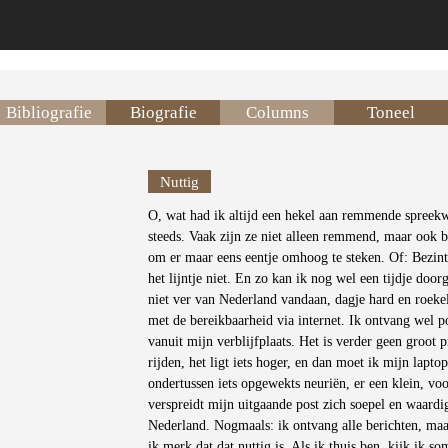
Bibliografie
Biografie
Columns
Toneel
Nuttig
O, wat had ik altijd een hekel aan remmende spreek
steeds. Vaak zijn ze niet alleen remmend, maar ook b
om er maar eens eentje omhoog te steken. Of: Bezint
het lijntje niet. En zo kan ik nog wel een tijdje door
niet ver van Nederland vandaan, dagje hard en roeke
met de bereikbaarheid via internet. Ik ontvang wel po
vanuit mijn verblijfplaats. Het is verder geen groot
rijden, het ligt iets hoger, en dan moet ik mijn lapto
ondertussen iets opgewekts neuriën, er een klein, vo
verspreidt mijn uitgaande post zich soepel en waardi
Nederland. Nogmaals: ik ontvang alle berichten, maa
ik merk dat dat nuttig is. Als ik thuis ben, kijk ik s