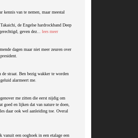
aar kennis van te nemen, maar meestal
e Takaichi, de Engelse hardrockband Deep
gerechtigd, geven dez...
lees meer
omende dagen maar niet meer zeuren over
president.
 de straat. Ben bezig wakker te worden
 geluid alarmeert me.
genover me zitten die eerst nijdig om
 goed en lijken dat van nature te doen,
lles daar ook wel aanleiding toe. Overal
 ik vanuit een ooghoek in een etalage een