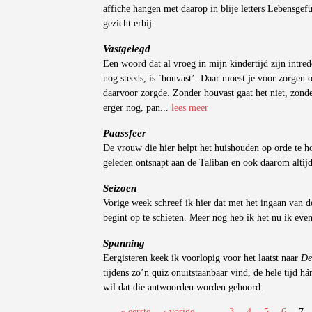
affiche hangen met daarop in blije letters Lebensgef
gezicht erbij.
Vastgelegd
Een woord dat al vroeg in mijn kindertijd zijn intre
nog steeds, is `houvast’. Daar moest je voor zorgen
daarvoor zorgde. Zonder houvast gaat het niet, zonde
erger nog, pan...
lees meer
Paassfeer
De vrouw die hier helpt het huishouden op orde te h
geleden ontsnapt aan de Taliban en ook daarom altij
Seizoen
Vorige week schreef ik hier dat met het ingaan van de
begint op te schieten. Meer nog heb ik het nu ik even
Spanning
Eergisteren keek ik voorlopig voor het laatst naar
De
tijdens zo’n quiz onuitstaanbaar vind, de hele tijd há
wil dat die antwoorden worden gehoord.
« eerste
‹ vorige
…
3
4
5
6
7