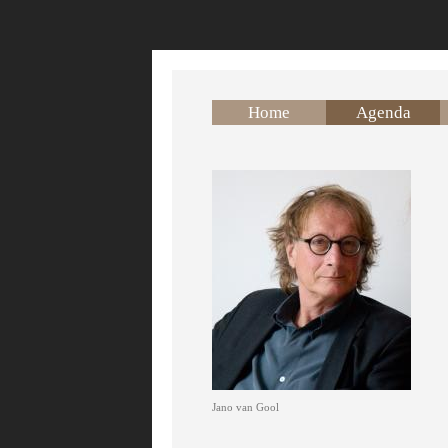
Overslaan en naar de inhoud gaan
Home
Agenda
Jano van Gool