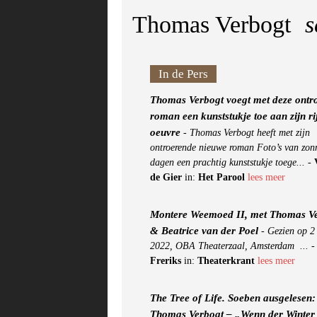
Thomas Verbogt
s
In de Pers
Thomas Verbogt voegt met deze ontr
roman een kunststukje toe aan zijn ri
oeuvre
-
Thomas Verbogt heeft met zijn
ontroerende nieuwe roman Foto’s van zon
dagen een prachtig kunststukje toege...
-
de Gier
in:
Het Parool
lees meer
Montere Weemoed II, met Thomas V
& Beatrice van der Poel
-
Gezien op 2
2022, OBA Theaterzaal, Amsterdam ...
Freriks
in:
Theaterkrant
lees meer
The Tree of Life. Soeben ausgelesen:
Thomas Verbogt – „Wenn der Winter 