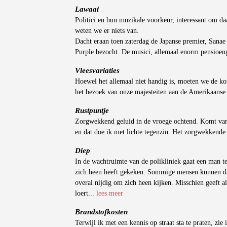
Lawaai
Politici en hun muzikale voorkeur, interessant om d
weten we er niets van.
Dacht eraan toen zaterdag de Japanse premier, Sana
Purple bezocht. De musici, allemaal enorm pensioen
Vleesvariaties
Hoewel het allemaal niet handig is, moeten we de k
het bezoek van onze majesteiten aan de Amerikaanse 
Rustpuntje
Zorgwekkend geluid in de vroege ochtend. Komt van
en dat doe ik met lichte tegenzin. Het zorgwekkende
Diep
In de wachtruimte van de polikliniek gaat een man te
zich heen heeft gekeken. Sommige mensen kunnen dat
overal nijdig om zich heen kijken. Misschien geeft a
loert...
lees meer
Brandstofkosten
Terwijl ik met een kennis op straat sta te praten, zie