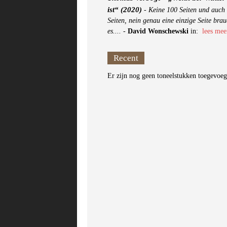
ist“ (2020)
-
Keine 100 Seiten und auch 
Seiten, nein genau eine einzige Seite brau
es....
-
David Wonschewski
in:
lees mee
Recent
Er zijn nog geen toneelstukken toegevoe