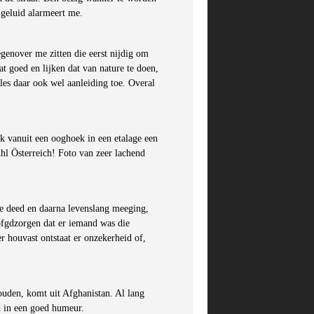
 geluid alarmeert me.
genover me zitten die eerst nijdig om
 goed en lijken dat van nature te doen,
lles daar ook wel aanleiding toe. Overal
 ik vanuit een ooghoek in een etalage een
ühl Österreich! Foto van zeer lachend
de deed en daarna levenslang meeging,
 ofgdzorgen dat er iemand was die
r houvast ontstaat er onzekerheid of,
ouden, komt uit Afghanistan. Al lang
d in een goed humeur.