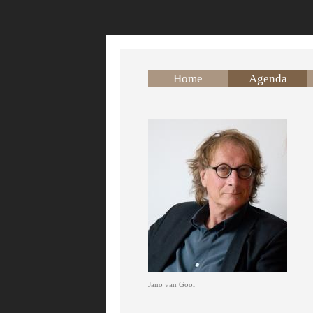
Overslaan en naar de inhoud gaan
Home
Agenda
Jano van Gool