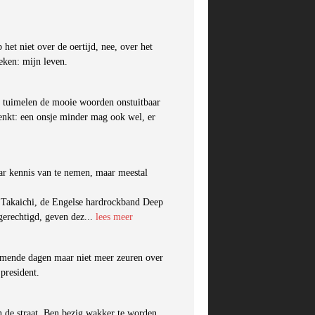
 het niet over de oertijd, nee, over het
eken: mijn leven.
 tuimelen de mooie woorden onstuitbaar
denkt: een onsje minder mag ook wel, er
aar kennis van te nemen, maar meestal
e Takaichi, de Engelse hardrockband Deep
gerechtigd, geven dez...
lees meer
omende dagen maar niet meer zeuren over
president.
 de straat. Ben bezig wakker te worden