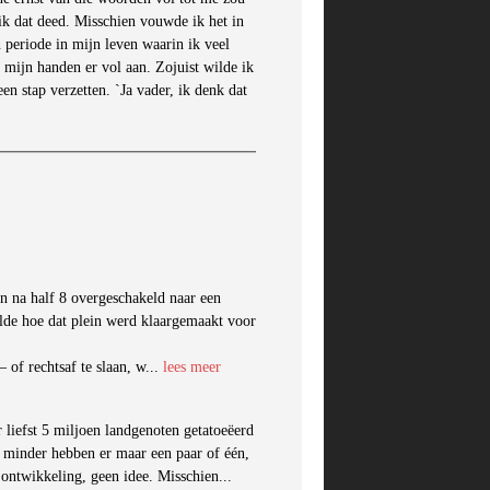
 ik dat deed. Misschien vouwde ik het in
n periode in mijn leven waarin ik veel
ik mijn handen er vol aan. Zojuist wilde ik
n stap verzetten. `Ja vader, ik denk dat
n na half 8 overgeschakeld naar een
elde hoe dat plein werd klaargemaakt voor
 of rechtsaf te slaan, w...
lees meer
r liefst 5 miljoen landgenoten getatoeëerd
s minder hebben er maar een paar of één,
e ontwikkeling, geen idee. Misschien...