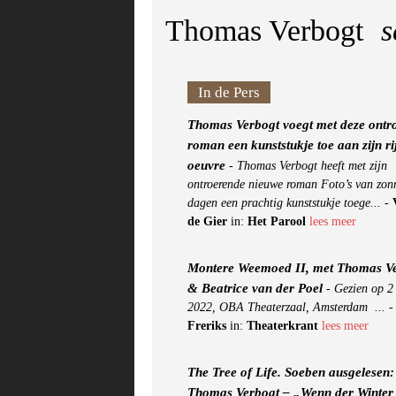
Thomas Verbogt
s
In de Pers
Thomas Verbogt voegt met deze ontr
roman een kunststukje toe aan zijn ri
oeuvre
-
Thomas Verbogt heeft met zijn
ontroerende nieuwe roman Foto’s van zon
dagen een prachtig kunststukje toege...
-
de Gier
in:
Het Parool
lees meer
Montere Weemoed II, met Thomas V
& Beatrice van der Poel
-
Gezien op 2
2022, OBA Theaterzaal, Amsterdam ...
Freriks
in:
Theaterkrant
lees meer
The Tree of Life. Soeben ausgelesen:
Thomas Verbogt – „Wenn der Winter 