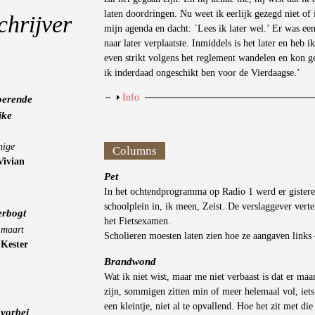
laten doordringen. Nu weet ik eerlijk gezegd niet of
chrijver
mijn agenda en dacht: `Lees ik later wel.’ Er was ee
naar later verplaatste. Inmiddels is het later en heb 
even strikt volgens het reglement wandelen en kon gee
ik inderdaad ongeschikt ben voor de Vierdaagse.’
Weergeven
Info
oerende
jke
nige
Columns
Vivian
Pet
In het ochtendprogramma op Radio 1 werd er gistere
schoolplein in, ik meen, Zeist. De verslaggever vert
erbogt
het Fietsexamen.
 maart
Scholieren moesten laten zien hoe ze aangaven links –
-
Kester
Brandwond
Wat ik niet wist, maar me niet verbaast is dat er maa
zijn, sommigen zitten min of meer helemaal vol, iet
een kleintje, niet al te opvallend. Hoe het zit met di
vorbei