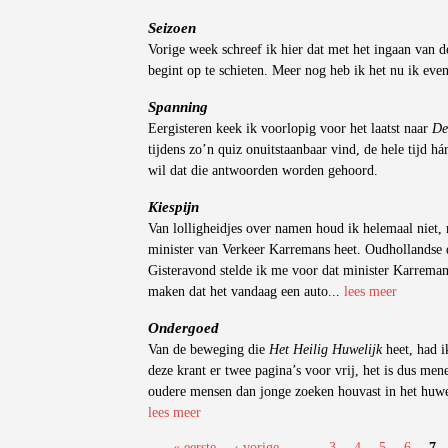
Seizoen
Vorige week schreef ik hier dat met het ingaan van de
begint op te schieten. Meer nog heb ik het nu ik even
Spanning
Eergisteren keek ik voorlopig voor het laatst naar
De
tijdens zo’n quiz onuitstaanbaar vind, de hele tijd há
wil dat die antwoorden worden gehoord.
Kiespijn
Van lolligheidjes over namen houd ik helemaal niet, 
minister van Verkeer Karremans heet. Oudhollandse
Gisteravond stelde ik me voor dat minister Karreman
maken dat het vandaag een auto...
lees meer
Ondergoed
Van de beweging die
Het Heilig Huwelijk
heet, had i
deze krant er twee pagina’s voor vrij, het is dus me
oudere mensen dan jonge zoeken houvast in het huwel
lees meer
« eerste
‹ vorige
…
3
4
5
6
7