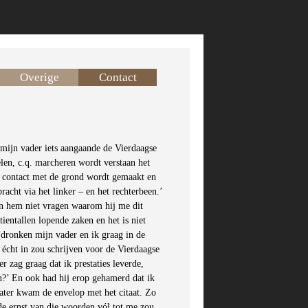
Overige
Contact
 mijn vader iets aangaande de Vierdaagse
elen, c.q. marcheren wordt verstaan het
 contact met de grond wordt gemaakt en
acht via het linker – en het rechterbeen.’
kan hem niet vragen waarom hij me dit
tientallen lopende zaken en het is niet
(dronken mijn vader en ik graag in de
 écht in zou schrijven voor de Vierdaagse
 zag graag dat ik prestaties leverde,
n?’ En ook had hij erop gehamerd dat ik
later kwam de envelop met het citaat. Zo
 de ernst van die woorden vól tot me zou