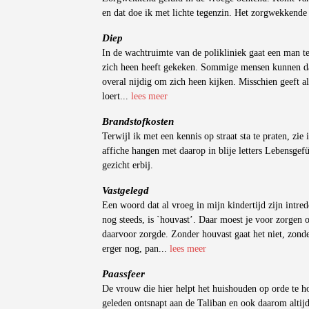
en dat doe ik met lichte tegenzin. Het zorgwekkende
Diep
In de wachtruimte van de polikliniek gaat een man te
zich heen heeft gekeken. Sommige mensen kunnen dat
overal nijdig om zich heen kijken. Misschien geeft a
loert...
lees meer
Brandstofkosten
Terwijl ik met een kennis op straat sta te praten, zie
affiche hangen met daarop in blije letters Lebensgef
gezicht erbij.
Vastgelegd
Een woord dat al vroeg in mijn kindertijd zijn intre
nog steeds, is `houvast’. Daar moest je voor zorgen
daarvoor zorgde. Zonder houvast gaat het niet, zonde
erger nog, pan...
lees meer
Paassfeer
De vrouw die hier helpt het huishouden op orde te h
geleden ontsnapt aan de Taliban en ook daarom altij