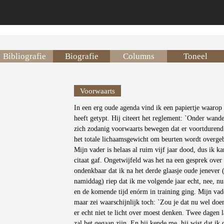
Bibliografie
Biografie
Columns
Toneel
Voorwaarts
In een erg oude agenda vind ik een papiertje waarop
heeft getypt. Hij citeert het reglement: `Onder wand
zich zodanig voorwaarts bewegen dat er voortdurend
het totale lichaamsgewicht om beurten wordt overgebr
Mijn vader is helaas al ruim vijf jaar dood, dus ik 
citaat gaf. Ongetwijfeld was het na een gesprek over 
ondenkbaar dat ik na het derde glaasje oude jenever 
namiddag) riep dat ik me volgende jaar echt, nee, nu
en de komende tijd enórm in training ging. Mijn vader
maar zei waarschijnlijk toch: `Zou je dat nu wel doe
er echt niet te licht over moest denken. Twee dagen 
zal het gegaan zijn. En hij kende me, hij wist dat ik