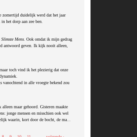
 zomertijd duidelijk werd dat het jaar
 in het dorp aan zee ben.
 Slimste Mens
. Ook omdat ik mijn gedrag
rd antwoord geven. Ik kijk nooit alleen,
maar toch vind ik het plezierig dat onze
 dynamiek.
s vanochtend in alle vroegte bekend zou
k alleen maar gehoord. Gisteren maakte
nens: jonge mensen en misschien ook wel
ijk waarin, kort door de bocht, de ma...
8
9
10
11
…
volgende ›