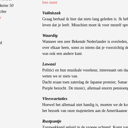
lees meer
keine 50
chte
Vuilniszak
r
Graag herhaal ik hier dat niets lang geleden is. Ik heb
leven dat je leeft. Misschien moet ik voor mezelf spr
Waardig
Wanneer een zeer Bekende Nederlander is overleden,
gd
over elkaar heen, soms zo intens dat je voorzichtig 
was ook een andere kant.
Lawaai
Politici en hun muzikale voorkeur, interessant om d
weten we er niets van.
Dacht eraan toen zaterdag de Japanse premier, Sana
Purple bezocht. De musici, allemaal enorm pensioen
Vleesvariaties
Hoewel het allemaal niet handig is, moeten we de k
het bezoek van onze majesteiten aan de Amerikaanse 
Rustpuntje
Zorgwekkend geluid in de vroege ochtend. Komt van