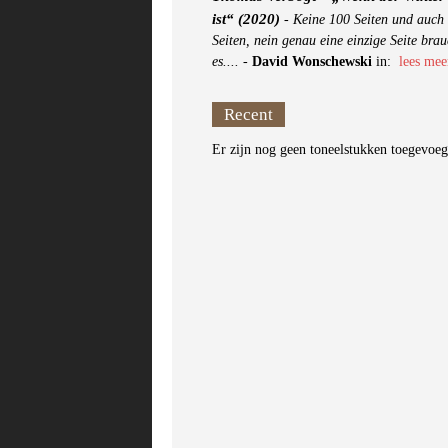
ist“ (2020)
-
Keine 100 Seiten und auch 
Seiten, nein genau eine einzige Seite brau
es....
-
David Wonschewski
in:
lees mee
Recent
Er zijn nog geen toneelstukken toegevoe