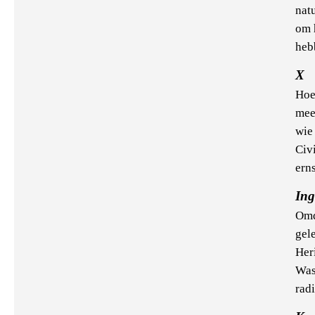
nat
om 
heb
X
Hoe
mee
wie
Civ
ern
Ing
Omd
gel
Her
Was
radi