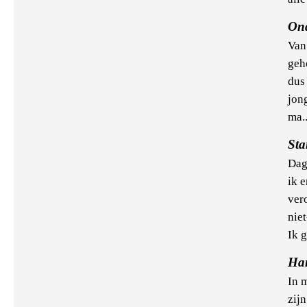
On
Van
geh
dus
jon
ma.
Sta
Dag
ik 
vero
niet
Ik g
Ha
In 
zij