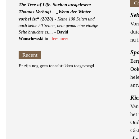
C
The Tree of Life. Soeben ausgelesen:
Thomas Verbogt – „Wenn der Winter
Sei
vorbei ist“ (2020)
-
Keine 100 Seiten und
Vor
auch keine 50 Seiten, nein genau eine einzige
duid
Seite brauchte es....
-
David
Wonschewski
in:
lees meer
nu 
Sp
Recent
Eer
Er zijn nog geen toneelstukken toegevoegd
Ook
hele
ant
Kie
Van
het
Oud
Gis
all