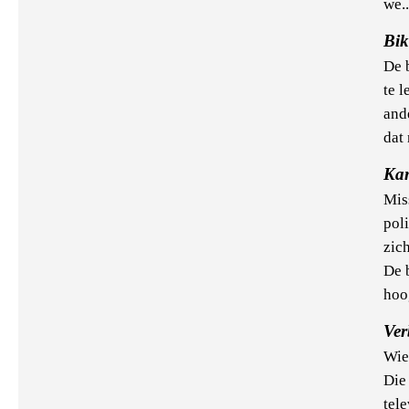
we.
Bik
De 
te 
and
dat 
Ka
Mis
poli
zic
De 
hoo
Ve
Wie
Die 
tel