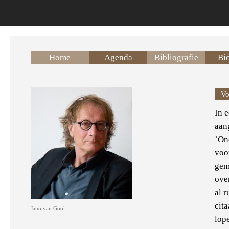
Overslaan en naar de inhoud gaan
Home
Agenda
Bibliografie
Bio
Vo
In 
aan
`On
voo
gem
over
al 
cita
Jano van Gool
lop