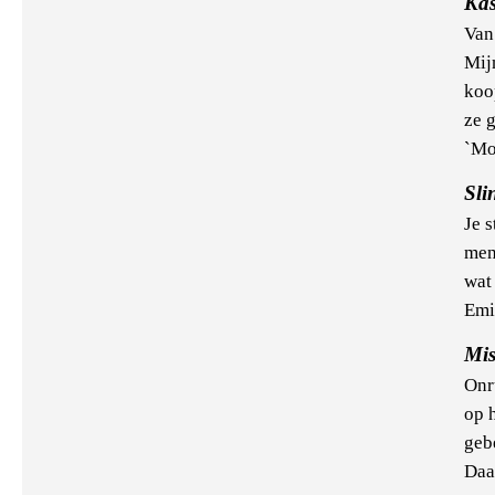
Ka
Van
Mij
koo
ze 
`Mo
Sli
Je s
men
wat 
Emi
Mis
Onru
op 
geb
Daar