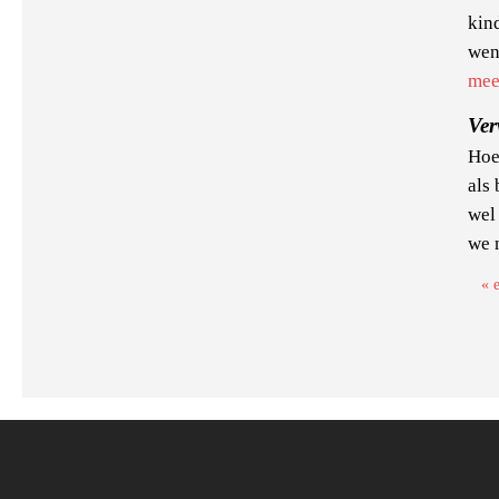
kind
wens
mee
Ve
Hoe
als
wel
we 
« e
Pa