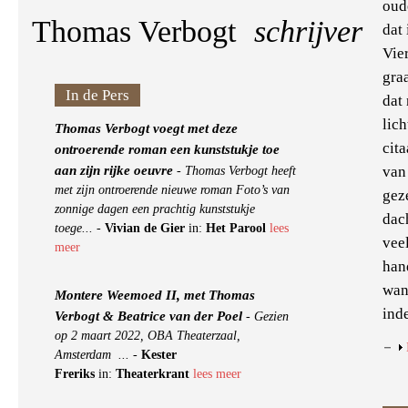
oud
Thomas Verbogt
schrijver
dat 
Vie
graa
In de Pers
dat
lic
Thomas Verbogt voegt met deze
cita
ontroerende roman een kunststukje toe
aan zijn rijke oeuvre
van
-
Thomas Verbogt heeft
met zijn ontroerende nieuwe roman Foto’s van
gez
zonnige dagen een prachtig kunststukje
dach
toege...
-
Vivian de Gier
in:
Het Parool
lees
veel
meer
han
wan
Montere Weemoed II, met Thomas
ind
Verbogt & Beatrice van der Poel
-
Gezien
op 2 maart 2022, OBA Theaterzaal,
Amsterdam ...
-
Kester
Freriks
in:
Theaterkrant
lees meer