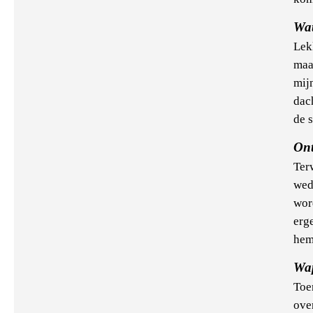
Wat
Lekk
maa
mij
dac
de s
Ont
Terw
wed
wor
erg
hem
Wa
Toe
ove