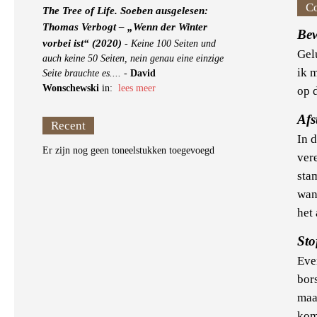
C
The Tree of Life. Soeben ausgelesen:
Thomas Verbogt – „Wenn der Winter
Bew
vorbei ist“ (2020)
-
Keine 100 Seiten und
Gel
auch keine 50 Seiten, nein genau eine einzige
ik 
Seite brauchte es....
-
David
Wonschewski
in:
lees meer
op 
Afs
Recent
In d
Er zijn nog geen toneelstukken toegevoegd
ver
sta
wan
het 
Sto
Eve
bors
maar
kom