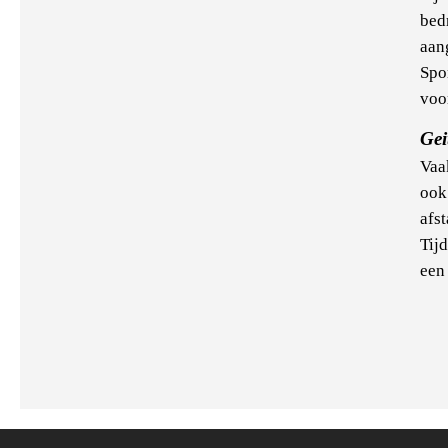
bed
aan
Spo
voo
Gei
Vaak
ook
afst
Tij
een
Pa