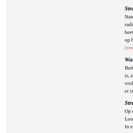
Str
Natu
rad
heet
op 
lee
Wat
Bui
is, 
vro
er i
Str
Op 
Loo
In 