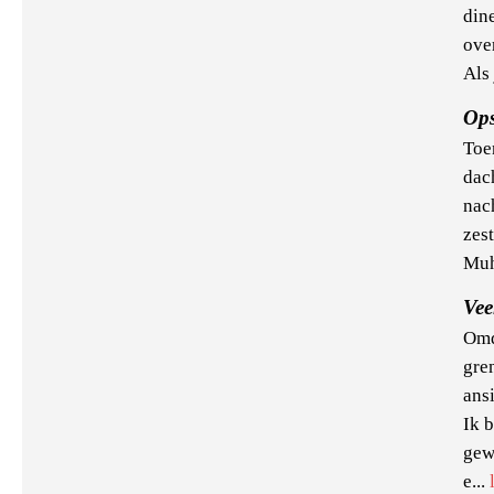
din
ove
Als 
Ops
Toe
dac
nach
zes
Muh
Vee
Omd
gre
ansi
Ik 
gew
e...