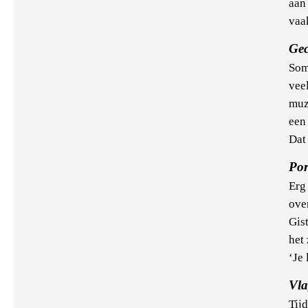
aan
vaak
Gec
Soms
vee
muz
een 
Dat 
Por
Erg 
ove
Gis
het
‘Je 
Vla
Tijd