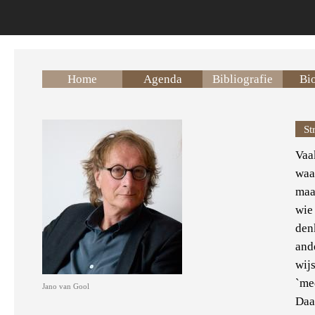
Overslaan en naar de inhoud gaan
Home
Agenda
Bibliografie
Bio
St
Vaa
waa
maar
wie
denk
and
wijs
`me
Jano van Gool
Daa