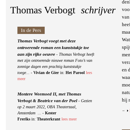
den
Thomas Verbogt
schrijver
voo
van 
heef
In de Pers
maar
Wat
Thomas Verbogt voegt met deze
spi
ontroerende roman een kunststukje toe
aan zijn rijke oeuvre
men
-
Thomas Verbogt heeft
met zijn ontroerende nieuwe roman Foto’s van
vera
zonnige dagen een prachtig kunststukje
en 
toege...
-
Vivian de Gier
in:
Het Parool
lees
waa
meer
moe
natu
Montere Weemoed II, met Thomas
hij
Verbogt & Beatrice van der Poel
-
Gezien
op 2 maart 2022, OBA Theaterzaal,
Amsterdam ...
-
Kester
Freriks
in:
Theaterkrant
lees meer