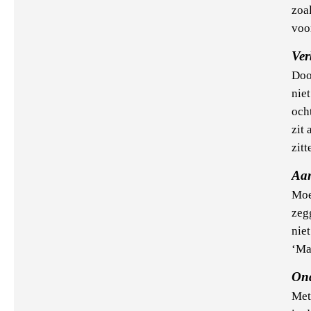
zoa
voo
Ver
Doo
nie
och
zit 
zitt
Aa
Moe
zegg
niet
‘Ma
On
Met