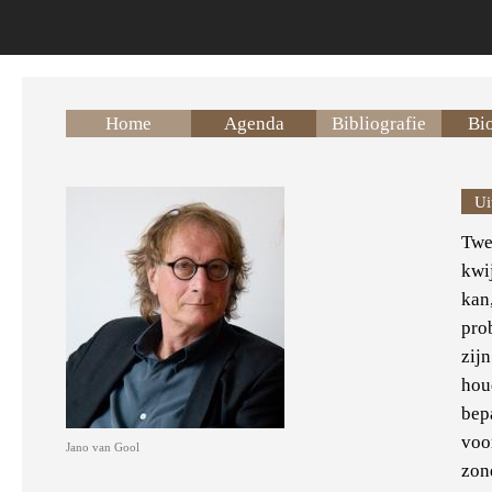
Overslaan en naar de inhoud gaan
Home
Agenda
Bibliografie
Bio
Ui
Twe
kwi
kan
pro
zijn
hou
bep
voor
Jano van Gool
zon