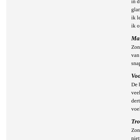
in d
gla
ik 
ik o
Ma
Zon
van
sna
Voo
De 
vee
der
voe
Tro
Zon
nie