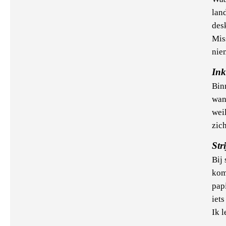
lan
des
Mis
nie
Ink
Bin
wan
wei
zic
Str
Bij
kom
pap
iet
Ik l