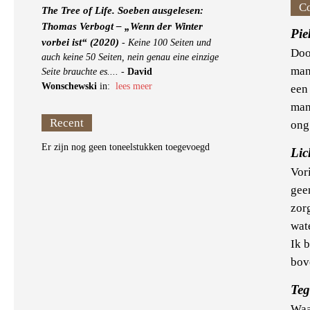
C
The Tree of Life. Soeben ausgelesen:
Thomas Verbogt – „Wenn der Winter
Pie
vorbei ist“ (2020)
-
Keine 100 Seiten und
Doo
auch keine 50 Seiten, nein genau eine einzige
man
Seite brauchte es....
-
David
Wonschewski
in:
lees meer
een
man
Recent
ong
Er zijn nog geen toneelstukken toegevoegd
Li
Vor
gee
zor
wate
Ik 
bov
Te
Waar