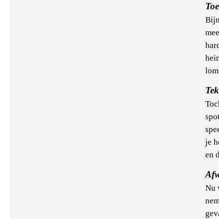
Toe
Bij
meer
har
hei
lom
Te
Toc
spo
spe
je 
en 
Afw
Nu 
nem
geva