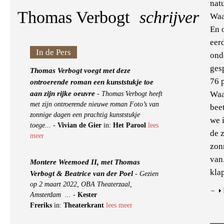
natu
Thomas Verbogt
schrijver
Waa
En 
eer
In de Pers
ond
ges
Thomas Verbogt voegt met deze
76 
ontroerende roman een kunststukje toe
aan zijn rijke oeuvre
Waa
-
Thomas Verbogt heeft
met zijn ontroerende nieuwe roman Foto’s van
beet
zonnige dagen een prachtig kunststukje
we 
toege...
-
Vivian de Gier
in:
Het Parool
lees
de z
meer
zonn
van
Montere Weemoed II, met Thomas
kla
Verbogt & Beatrice van der Poel
-
Gezien
op 2 maart 2022, OBA Theaterzaal,
Amsterdam ...
-
Kester
Freriks
in:
Theaterkrant
lees meer