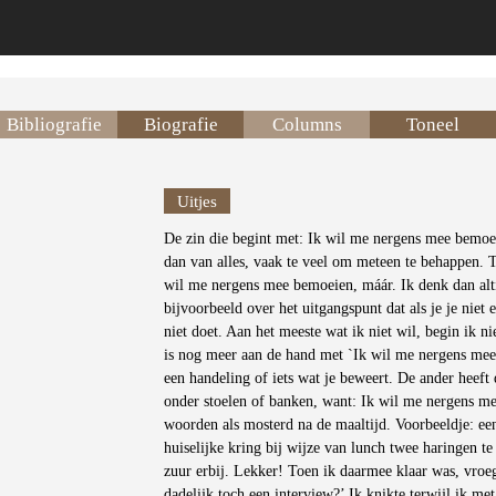
Bibliografie
Biografie
Columns
Toneel
Uitjes
De zin die begint met: Ik wil me nergens mee bemoe
dan van alles, vaak te veel om meteen te behappen. 
wil me nergens mee bemoeien, máár. Ik denk dan alti
bijvoorbeeld over het uitgangspunt dat als je je niet
niet doet. Aan het meeste wat ik niet wil, begin ik ni
is nog meer aan de hand met `Ik wil me nergens mee
een handeling of iets wat je beweert. De ander heeft 
onder stoelen of banken, want: Ik wil me nergens 
woorden als mosterd na de maaltijd. Voorbeeldje: een
huiselijke kring bij wijze van lunch twee haringen te
zuur erbij. Lekker! Toen ik daarmee klaar was, vroeg
dadelijk toch een interview?’ Ik knikte terwijl ik m