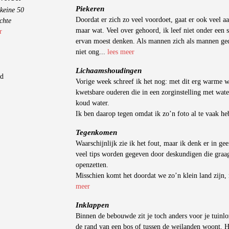
Piekeren
keine 50
Doordat er zich zo veel voordoet, gaat er ook veel 
chte
maar wat. Veel over gehoord, ik leef niet onder een 
r
ervan moest denken. Als mannen zich als mannen ged
niet ong...
lees meer
Lichaamshoudingen
gd
Vorige week schreef ik het nog: met dit erg warme wee
kwetsbare ouderen die in een zorginstelling met wate
koud water.
Ik ben daarop tegen omdat ik zo’n foto al te vaak he
Tegenkomen
Waarschijnlijk zie ik het fout, maar ik denk er in ge
veel tips worden gegeven door deskundigen die graa
openzetten.
Misschien komt het doordat we zo’n klein land zijn,
meer
Inklappen
Binnen de bebouwde zit je toch anders voor je tuinlo
de rand van een bos of tussen de weilanden woont. He