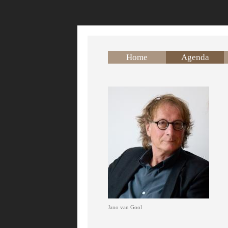
Overslaan en naar de inhoud gaan
Home
Agenda
Jano van Gool