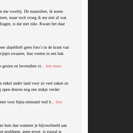
aan me voorbij. De manosfeer, ik noem
steen, maar toch vroeg ik me niet af wat
ragen, is dat niet niks. Kwam het daar
r alsjeblieft geen foto’s in de krant van
rijsjes zwaaien, hun voeten in een bak
b gezien en bovendien vr...
lees meer
en enkel ander land voor zo veel zaken zo
g open deuren nog een stukje verder
 met voor bijna niemand veel b...
lees
ze huis dan wanneer je bijvoorbeeld aan
t probleem, geen groot, is vooral je