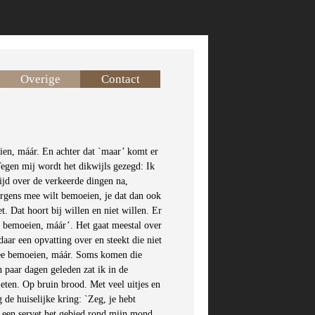
Overige
Contact
ien, máár. En achter dat `maar’ komt er
Tegen mij wordt het dikwijls gezegd: Ik
jd over de verkeerde dingen na,
 ergens mee wilt bemoeien, je dat dan ook
et. Dat hoort bij willen en niet willen. Er
 bemoeien, máár’. Het gaat meestal over
daar een opvatting over en steekt die niet
mee bemoeien, máár. Soms komen die
 paar dagen geleden zat ik in de
 eten. Op bruin brood. Met veel uitjes en
 de huiselijke kring: `Zeg, je hebt
et een servet het gebied rond mijn mond