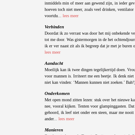
inmiddels min of meer aan gewend zijn, in ieder geva
hoeven toch niet meer, zoals veel drinken, ventilato
voortdu...
lees meer
Verbinden
Doordat ik zo verrast was door het mij onbekende ver
tot me door. Was gistermorgen in de het ochtendjourn
ik er ver naast zit als ik begreep dat je met je buren 
lees meer
Aandacht
Moeilijk kan ik twee dingen tegelijkertijd doen. Vro
voor mannen is. Irriteert me een beetje. Ik denk niet 
niet kan vinden: ‘Mannen kunnen niet zoeken.’ Bah!
Onderkomen
Met open mond zitten lezen: stuk over het nieuwe kam
nee, vooral kijken. Tenten voor glampinggasten. Dat
gehoord, ik leef niet onder een steen, maar me nooit
ander...
lees meer
Manieren