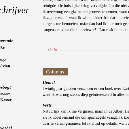
reinigde. De huiselijke kring vervolgde: `In die niet
chrijver
ik overwoog een glas koude jenever te nemen, want da
ik zag er vanaf, want ik wilde lekker fris dat inter
nergens me bemoeien, máár dan had ik hier toch geen 
aangenaam voor die interviewer!’ Dan raak ik dus in 
oerende
jke
Weergeven
Info
nige
Vivian
Columns
Hemel
erbogt
Twintig jaar geleden verscheen er een boek over Eart
 maart
want ik was nog steeds diep geïnteresseerd in alles
-
Kester
Verte
Natuurlijk kan ik me vergissen, maar in de Albert He
zie ik nooit iemand die om spaarzegels vraagt. Ik ko
daar te veraangenamen, let ik altijd op details, want d
vorbei