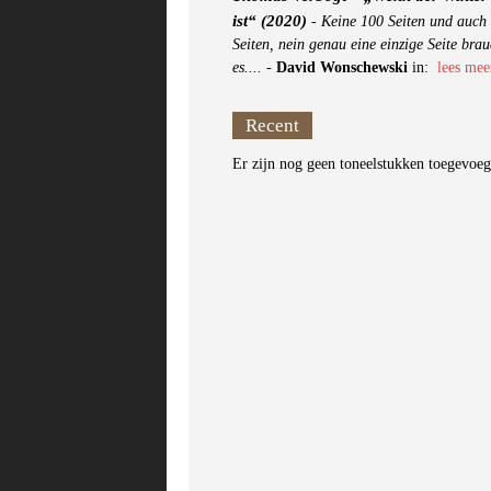
ist“ (2020)
-
Keine 100 Seiten und auch 
Seiten, nein genau eine einzige Seite brau
es....
-
David Wonschewski
in:
lees mee
Recent
Er zijn nog geen toneelstukken toegevoe