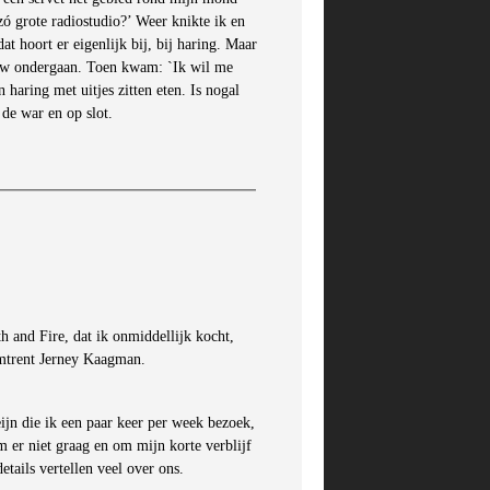
 zó grote radiostudio?’ Weer knikte ik en
t hoort er eigenlijk bij, bij haring. Maar
view ondergaan. Toen kwam: `Ik wil me
haring met uitjes zitten eten. Is nogal
de war en op slot.
h and Fire, dat ik onmiddellijk kocht,
 omtrent Jerney Kaagman.
ijn die ik een paar keer per week bezoek,
m er niet graag en om mijn korte verblijf
etails vertellen veel over ons.