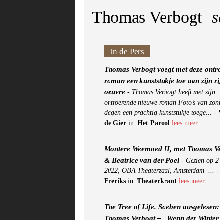
Thomas Verbogt
s
In de Pers
Thomas Verbogt voegt met deze ontr
roman een kunststukje toe aan zijn ri
oeuvre
-
Thomas Verbogt heeft met zijn
ontroerende nieuwe roman Foto’s van zon
dagen een prachtig kunststukje toege...
-
de Gier
in:
Het Parool
lees meer
Montere Weemoed II, met Thomas V
& Beatrice van der Poel
-
Gezien op 2
2022, OBA Theaterzaal, Amsterdam ...
Freriks
in:
Theaterkrant
lees meer
The Tree of Life. Soeben ausgelesen:
Thomas Verbogt – „Wenn der Winter 