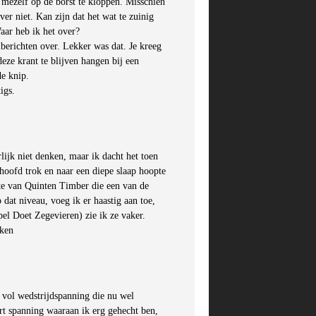
 mezelf op de borst te kloppen. Misschien
ver niet. Kan zijn dat het wat te zuinig
aar heb ik het over?
alberichten over. Lekker was dat. Je kreeg
deze krant te blijven hangen bij een
de knip.
igs.
rlijk niet denken, maar ik dacht het toen
 hoofd trok en naar een diepe slaap hoopte
te van Quinten Timber die een van de
p dat niveau, voeg ik er haastig aan toe,
el Doet Zegevieren) zie ik ze vaker.
jken
s vol wedstrijdspanning die nu wel
rt spanning waaraan ik erg gehecht ben,