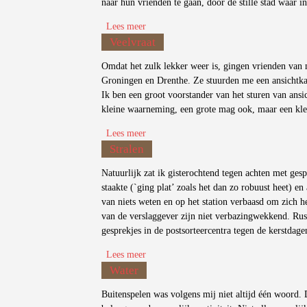
naar hun vrienden te gaan, door de stille stad waar i
Lees meer
over Opspringen
Veelvraat
Omdat het zulk lekker weer is, gingen vrienden van m
Groningen en Drenthe. Ze stuurden me een ansichtka
Ik ben een groot voorstander van het sturen van ans
kleine waarneming, een grote mag ook, maar een klei
Lees meer
over Veelvraat
Stralen
Natuurlijk zat ik gisterochtend tegen achten met gesp
staakte (`ging plat’ zoals het dan zo robuust heet) en 
van niets weten en op het station verbaasd om zich 
van de verslaggever zijn niet verbazingwekkend. Rus
gesprekjes in de postsorteercentra tegen de kerstdagen
Lees meer
over Stralen
Water
Buitenspelen was volgens mij niet altijd één woord. D