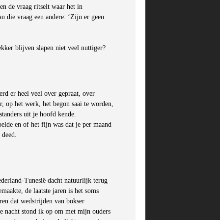
n de vraag ritselt waar het in
n die vraag een andere: ‘Zijn er geen
ker blijven slapen niet veel nuttiger?
rd er heel veel over gepraat, over
r, op het werk, het begon saai te worden,
tanders uit je hoofd kende.
oelde en of het fijn was dat je per maand
 deed.
derland-Tunesië dacht natuurlijk terug
maakte, de laatste jaren is het soms
aren dat wedstrijden van bokser
e nacht stond ik op om met mijn ouders