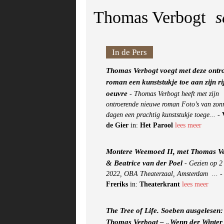
Thomas Verbogt
s
In de Pers
Thomas Verbogt voegt met deze ontr
roman een kunststukje toe aan zijn ri
oeuvre
-
Thomas Verbogt heeft met zijn
ontroerende nieuwe roman Foto’s van zon
dagen een prachtig kunststukje toege...
-
de Gier
in:
Het Parool
lees meer
Montere Weemoed II, met Thomas V
& Beatrice van der Poel
-
Gezien op 2
2022, OBA Theaterzaal, Amsterdam ...
Freriks
in:
Theaterkrant
lees meer
The Tree of Life. Soeben ausgelesen:
Thomas Verbogt – „Wenn der Winter 