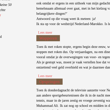
ook omdat er ergens in een uithoek van mijn gedachte
keine 50
hemelsnaam allemaal over gaat, met in het kielzog va
chte
belangrijkere dingen?’
r
Antwoord op die vraag weet ik meteen: ja!
Ik sta op voor de wedstrijd Nederland-Marokko. Is lek
Lees meer
over Ontsteking
gd
Wapperen
Toen ik met roken stopte, ergens begin deze eeuw, we
stoppen met roken dus. Op verjaardagen, na een dine
vooral omdat je de overwegingen van voor- en tegens
Als je gestopt was, moest je vaak vertellen hoe dat v
ontzettend veel geld overhield en wat je daarmee dan
Lees meer
over Wapperen
Opspringen
Toen ik donderdagnacht de televisie aanzette voor Ne
aan andere sportgebeurtenissen die ik in de nacht mee
tennis, maar in de jaren zestig en vroege zeventig w
Muhammad Ali. Ik zat nog op school en midden in d