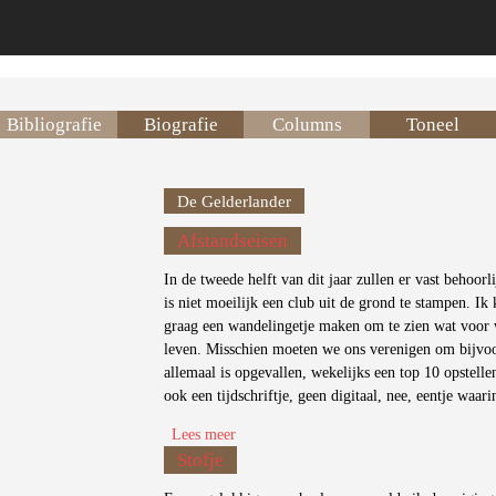
Bibliografie
Biografie
Columns
Toneel
De Gelderlander
Afstandseisen
In de tweede helft van dit jaar zullen er vast behoor
is niet moeilijk een club uit de grond te stampen. Ik
graag een wandelingetje maken om te zien wat voor wo
leven. Misschien moeten we ons verenigen om bijvoo
allemaal is opgevallen, wekelijks een top 10 opste
ook een tijdschriftje, geen digitaal, nee, eentje waar
Lees meer
over Afstandseisen
Stofje