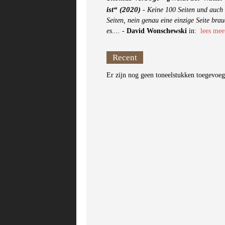
ist“ (2020)
-
Keine 100 Seiten und auch 
Seiten, nein genau eine einzige Seite brau
es....
-
David Wonschewski
in:
lees mee
Recent
Er zijn nog geen toneelstukken toegevoe