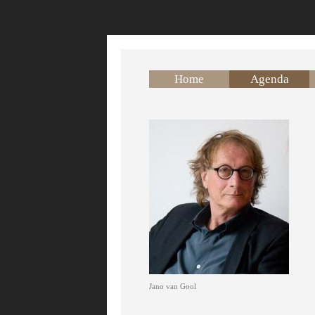
Overslaan en naar de inhoud gaan
Home
Agenda
Jano van Gool