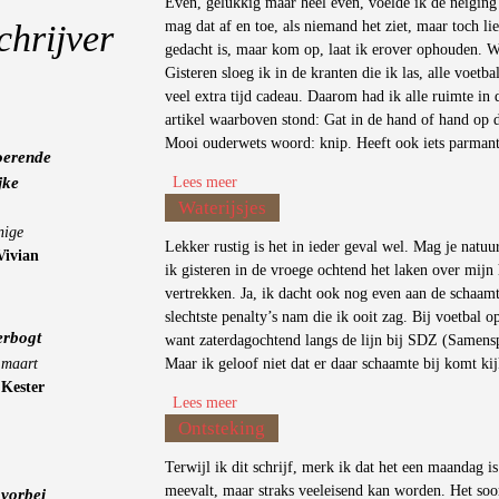
Even, gelukkig maar heel even, voelde ik de neiging
chrijver
mag dat af en toe, als niemand het ziet, maar toch lie
gedacht is, maar kom op, laat ik erover ophouden. W
Gisteren sloeg ik in de kranten die ik las, alle voetb
veel extra tijd cadeau. Daarom had ik alle ruimte in 
artikel waarboven stond: Gat in de hand of hand op 
Mooi ouderwets woord: knip. Heeft ook iets parmant
oerende
jke
Lees meer
over Stofje
Waterijsjes
nige
Lekker rustig is het in ieder geval wel. Mag je natuu
Vivian
ik gisteren in de vroege ochtend het laken over mijn
vertrekken. Ja, ik dacht ook nog even aan de schaam
slechtste penalty’s nam die ik ooit zag. Bij voetbal o
erbogt
want zaterdagochtend langs de lijn bij SDZ (Samensp
 maart
Maar ik geloof niet dat er daar schaamte bij komt ki
-
Kester
Lees meer
over Waterijsjes
Ontsteking
Terwijl ik dit schrijf, merk ik dat het een maandag i
meevalt, maar straks veeleisend kan worden. Het soo
vorbei